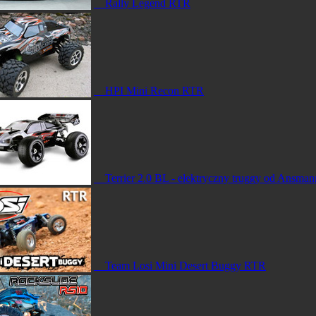
Rally Legend RTR
HPI Mini Recon RTR
Terrier 2.0 BL - elektryczny truggy od Ansman
Team Losi Mini Desert Buggy RTR