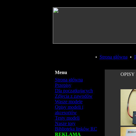
•
Strona główna
•
Menu
OPISY
Strona główna
Przepisy
Dla początkujących
Zdjęcia z zawodów
Wasze modele
Opisy modeli i
akcesoriów
Testy modeli
Nasze tory
Biblioteka linków RC
REKLAMA