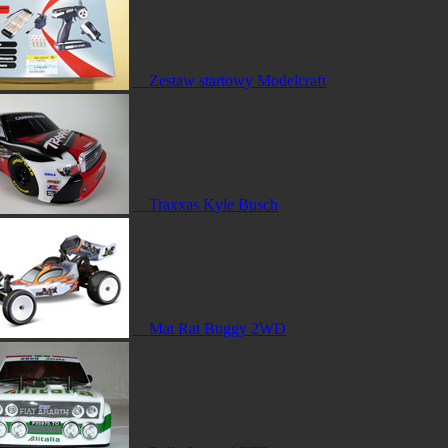
Zestaw startowy Modelcraft
Traxxas Kyle Busch
Mat Rat Buggy 2WD