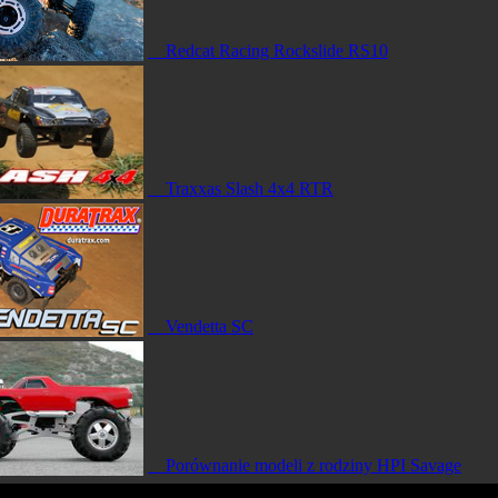
Redcat Racing Rockslide RS10
Traxxas Slash 4x4 RTR
Vendetta SC
Porównanie modeli z rodziny HPI Savage