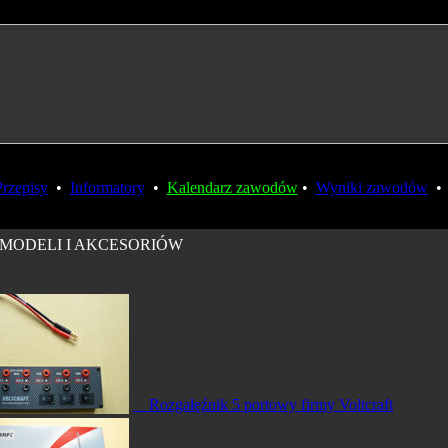
Przepisy
•
Informatory
•
Kalendarz zawodów
•
Wyniki zawodów
 MODELI I AKCESORIÓW
Rozgałęźnik 5 portowy firmy Voltcraft