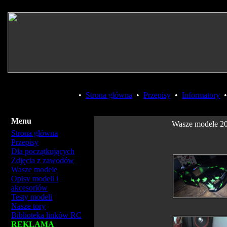
•
Strona główna
•
Przepisy
•
Informatory
Menu
Wasze modele 2
Strona główna
Przepisy
Dla początkujących
Zdjęcia z zawodów
Wasze modele
Opisy modeli i
akcesoriów
Testy modeli
Nasze tory
Biblioteka linków RC
REKLAMA