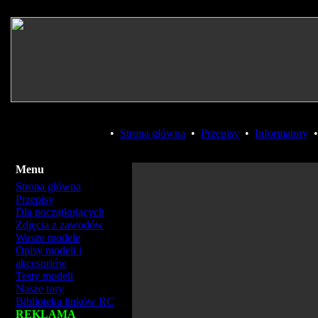
•
Strona główna
•
Przepisy
•
Informatory
Menu
Strona główna
Przepisy
Dla początkujących
Zdjęcia z zawodów
Wasze modele
Opisy modeli i
akcesoriów
Testy modeli
Nasze tory
Biblioteka linków RC
REKLAMA