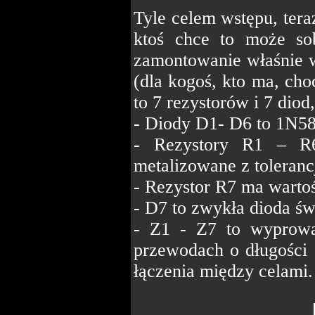
Tyle celem wstępu, tera
ktoś chce to może so
zamontowanie właśnie w
(dla kogoś, kto ma, choc
to 7 rezystorów i 7 dio
- Diody D1- D6 to 1N58
- Rezystory R1 – R
metalizowane z toleran
- Rezystor R7 ma warto
- D7 to zwykła dioda ś
- Z1 - Z7 to wyprowa
przewodach o długości
łączenia między celami.