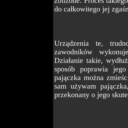
zbliżone. Proces takieg
do całkowitego jej zgaś
Urządzenia te, trud
zawodników wykonuj
Działanie takie, wydł
sposób poprawia jego
pajączka można zmieści
sam używam pajączka,
przekonany o jego skut