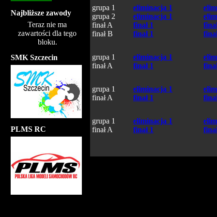
grupa 1
eliminacja 1
elim
Najbliższe zawody
grupa 2
eliminacja 1
elim
Teraz nie ma
finał A
finał 1
fina
zawartości dla tego
finał B
finał 1
fina
bloku.
grupa 1
eliminacja 1
elim
SMK Szczecin
finał A
finał 1
fina
grupa 1
eliminacja 1
elim
finał A
finał 1
fina
grupa 1
eliminacja 1
elim
PLMS RC
finał A
finał 1
fina