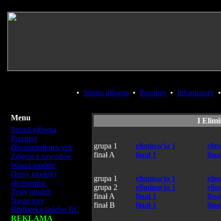
•
Strona główna
•
Przepisy
•
Informatory
Menu
I Elim
Strona główna
Przepisy
grupa 1
eliminacja 1
elim
Dla początkujących
finał A
finał 1
fina
Zdjęcia z zawodów
Wasze modele
Opisy modeli i
grupa 1
eliminacja 1
elim
akcesoriów
grupa 2
eliminacja 1
elim
Testy modeli
finał A
finał 1
fina
Nasze tory
finał B
finał 1
fina
Biblioteka linków RC
REKLAMA