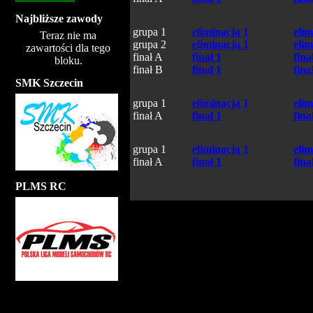
Najbliższe zawody
grupa 1
eliminacja 1
elim
Teraz nie ma
grupa 2
eliminacja 1
elim
zawartości dla tego
finał A
finał 1
fina
bloku.
finał B
finał 1
fina
SMK Szczecin
grupa 1
eliminacja 1
elim
finał A
finał 1
fina
grupa 1
eliminacja 1
elim
finał A
finał 1
fina
PLMS RC