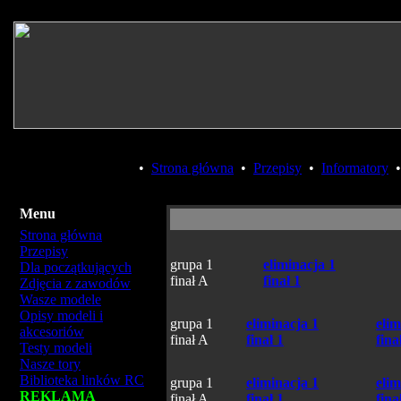
•
Strona główna
•
Przepisy
•
Informatory
Menu
Strona główna
Przepisy
grupa 1
eliminacja 1
Dla początkujących
finał A
finał 1
Zdjęcia z zawodów
Wasze modele
Opisy modeli i
grupa 1
eliminacja 1
elim
akcesoriów
finał A
finał 1
fina
Testy modeli
Nasze tory
Biblioteka linków RC
grupa 1
eliminacja 1
elim
REKLAMA
finał A
finał 1
fina