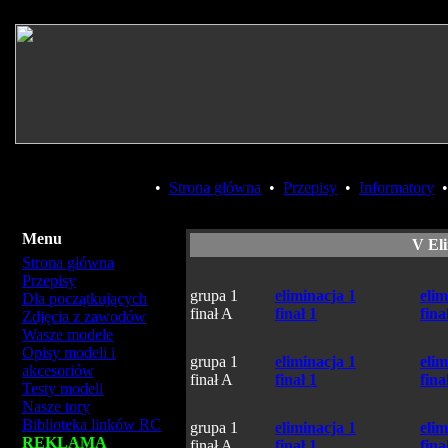
•
Strona główna
•
Przepisy
•
Informatory
Menu
V El
Strona główna
Przepisy
grupa 1
eliminacja 1
elim
Dla początkujących
finał A
finał 1
fina
Zdjęcia z zawodów
Wasze modele
Opisy modeli i
grupa 1
eliminacja 1
elim
akcesoriów
finał A
finał 1
fina
Testy modeli
Nasze tory
Biblioteka linków RC
grupa 1
eliminacja 1
elim
REKLAMA
finał A
finał 1
fina