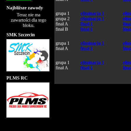
Najbliższe zawody
grupa 1
eliminacja 1
elim
Teraz nie ma
grupa 2
eliminacja 1
elim
zawartości dla tego
finał A
finał 1
fina
bloku.
finał B
finał 1
fina
SMK Szczecin
grupa 1
eliminacja 1
elim
finał A
finał 1
fina
grupa 1
eliminacja 1
elim
finał A
finał 1
fina
PLMS RC