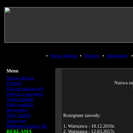
•
Strona główna
•
Przepisy
•
Informatory
Menu
Strona główna
Nazwa ra
Przepisy
Dla początkujących
Zdjęcia z zawodów
Wasze modele
Opisy modeli i
akcesoriów
Testy modeli
Rozegrane zawody:
Nasze tory
Biblioteka linków RC
1. Warszawa - 18.12.2016r.
REKLAMA
2. Warszawa - 12.03.2017r.