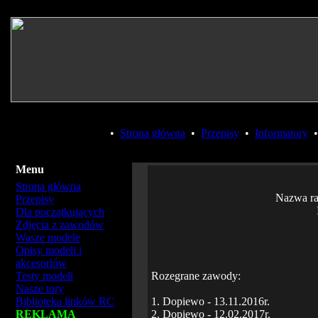
•
Strona główna
•
Przepisy
•
Informatory
Menu
Strona główna
Nazwa r
Przepisy
Dla początkujących
Zdjęcia z zawodów
Wasze modele
Opisy modeli i
akcesoriów
Testy modeli
Rozegrane zawody:
Nasze tory
Biblioteka linków RC
1. Dopiewo - 13.11.2016r.
REKLAMA
2. Dopiewo - 12.02.2017r.