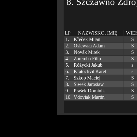
8. Szczawno Zdrój
LP
NAZWISKO, IMIĘ
WIE
1.
Křeček Milan
S
2.
Osiewała Adam
S
3.
Novák Mirek
S
4.
Zaremba Filip
S
5.
Różycki Jakub
s
6.
Kratochvil Karel
s
7.
Szkop Maciej
S
8.
Siwek Jarosław
S
9.
Prášek Dominik
S
10.
Vdoviak Martin
S