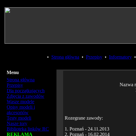
•
Strona główna
•
Przepisy
•
Informatory
Menu
Strona główna
Nazwa r
Przepisy
Dla początkujących
Zdjęcia z zawodów
Wasze modele
Opisy modeli i
akcesoriów
Testy modeli
Rozegrane zawody:
Nasze tory
Biblioteka linków RC
1. Poznań - 24.11.2013
REKLAMA
2. Poznań - 16.02.2014