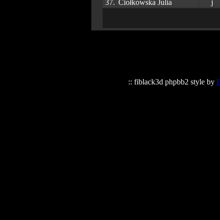
37.
Ciołkowska Julia
j
:: fiblack3d phpbb2 style by