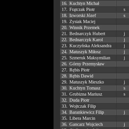
16.
Kuchtyn Michał
17.
Frątczak Piotr
s
18.
Izworski Józef
s
19.
Zysiak Maciej
20.
Winnik Przemek
21.
Bednarczyk Hubert
j
22.
Bednarczyk Karol
j
23.
Kuczyńska Aleksandra
j
24.
Matuszyk Miłosz
j
25.
Szmeruk Maksymilian
j
26.
Górny Przemysław
27.
Rębis Piotr
28.
Rębis Dawid
29.
Matuszyk Mieszko
j
30.
Kuchtyn Tomasz
s
31.
Grubizna Mariusz
s
32.
Duda Piotr
33.
Wojtczak Filip
34.
Barankiewicz Filip
j
35.
Libera Marcin
36.
Gancarz Wojciech
j