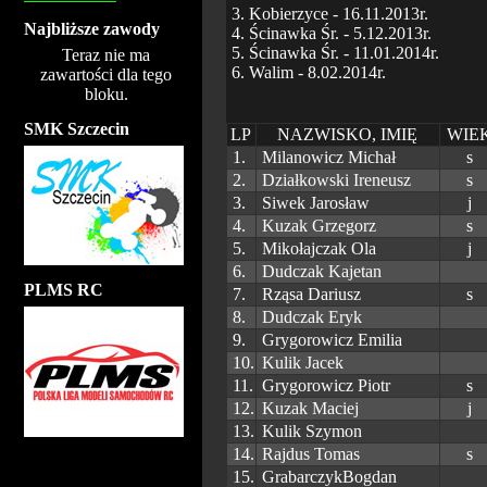
3. Kobierzyce - 16.11.2013r.
Najbliższe zawody
4. Ścinawka Śr. - 5.12.2013r.
5. Ścinawka Śr. - 11.01.2014r.
Teraz nie ma
6. Walim - 8.02.2014r.
zawartości dla tego
bloku.
SMK Szczecin
LP
NAZWISKO, IMIĘ
WIE
1.
Milanowicz Michał
s
2.
Działkowski Ireneusz
s
3.
Siwek Jarosław
j
4.
Kuzak Grzegorz
s
5.
Mikołajczak Ola
j
6.
Dudczak Kajetan
PLMS RC
7.
Rząsa Dariusz
s
8.
Dudczak Eryk
9.
Grygorowicz Emilia
10.
Kulik Jacek
11.
Grygorowicz Piotr
s
12.
Kuzak Maciej
j
13.
Kulik Szymon
14.
Rajdus Tomas
s
15.
GrabarczykBogdan