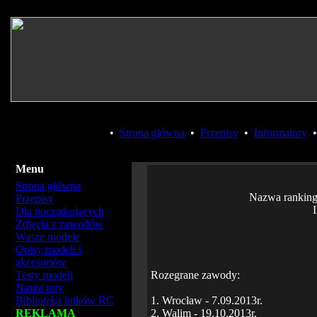
•
Strona główna
•
Przepisy
•
Informatory
Menu
Strona główna
Nazwa rankin
Przepisy
Dla początkujących
Zdjęcia z zawodów
Wasze modele
Opisy modeli i
akcesoriów
Testy modeli
Rozegrane zawody:
Nasze tory
Biblioteka linków RC
1. Wrocław - 7.09.2013r.
REKLAMA
2. Walim - 19.10.2013r.