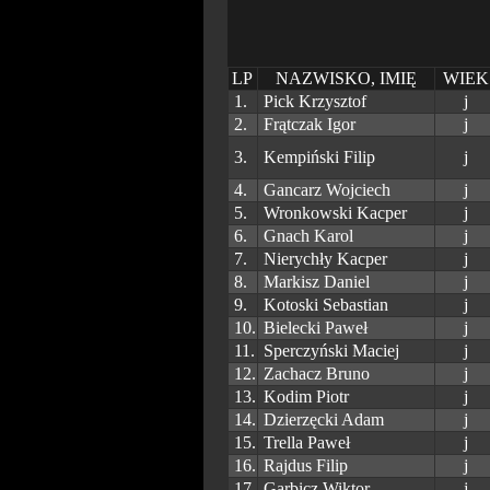
LP
NAZWISKO, IMIĘ
WIEK
1.
Pick Krzysztof
j
2.
Frątczak Igor
j
3.
Kempiński Filip
j
4.
Gancarz Wojciech
j
5.
Wronkowski Kacper
j
6.
Gnach Karol
j
7.
Nierychły Kacper
j
8.
Markisz Daniel
j
9.
Kotoski Sebastian
j
10.
Bielecki Paweł
j
11.
Sperczyński Maciej
j
12.
Zachacz Bruno
j
13.
Kodim Piotr
j
14.
Dzierzęcki Adam
j
15.
Trella Paweł
j
16.
Rajdus Filip
j
17.
Garbicz Wiktor
j