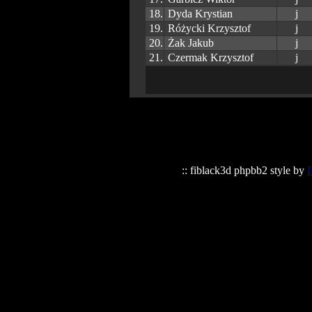
18.
Dyda Krystian
j
19.
Różycki Krzysztof
j
20.
Żak Jakub
j
21.
Czermak Krzysztof
j
:: fiblack3d phpbb2 style by