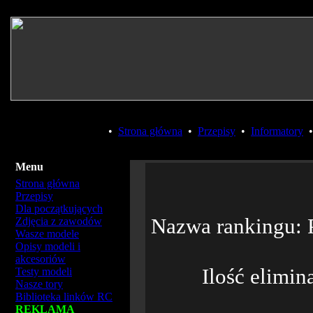
•
Strona główna
•
Przepisy
•
Informatory
Menu
Strona główna
Przepisy
Dla początkujących
Nazwa rankingu:
Zdjęcia z zawodów
Wasze modele
Opisy modeli i
akcesoriów
Ilość elimin
Testy modeli
Nasze tory
Biblioteka linków RC
REKLAMA