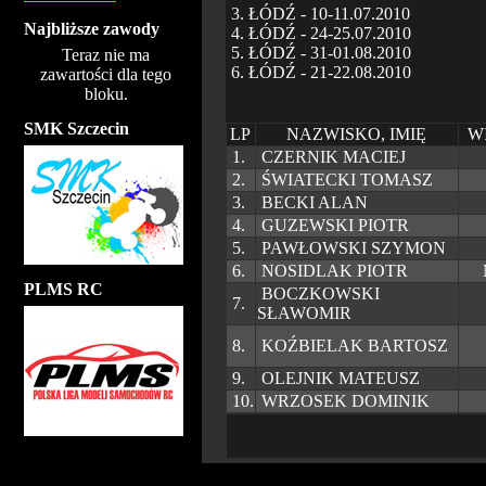
3. ŁÓDŹ - 10-11.07.2010
Najbliższe zawody
4. ŁÓDŹ - 24-25.07.2010
5. ŁÓDŹ - 31-01.08.2010
Teraz nie ma
6. ŁÓDŹ - 21-22.08.2010
zawartości dla tego
bloku.
SMK Szczecin
LP
NAZWISKO, IMIĘ
W
1.
CZERNIK MACIEJ
2.
ŚWIATECKI TOMASZ
3.
BECKI ALAN
4.
GUZEWSKI PIOTR
5.
PAWŁOWSKI SZYMON
6.
NOSIDLAK PIOTR
PLMS RC
BOCZKOWSKI
7.
SŁAWOMIR
8.
KOŹBIELAK BARTOSZ
9.
OLEJNIK MATEUSZ
10.
WRZOSEK DOMINIK