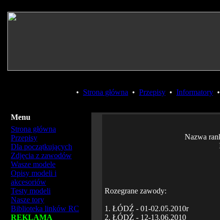
•
Strona główna
•
Przepisy
•
Informatory
Menu
Strona główna
Nazwa ran
Przepisy
Dla początkujących
Zdjęcia z zawodów
Wasze modele
Opisy modeli i
akcesoriów
Testy modeli
Rozegrane zawody:
Nasze tory
Biblioteka linków RC
1. ŁÓDŹ - 01-02.05.2010r
REKLAMA
2. ŁÓDŹ - 12-13.06.2010