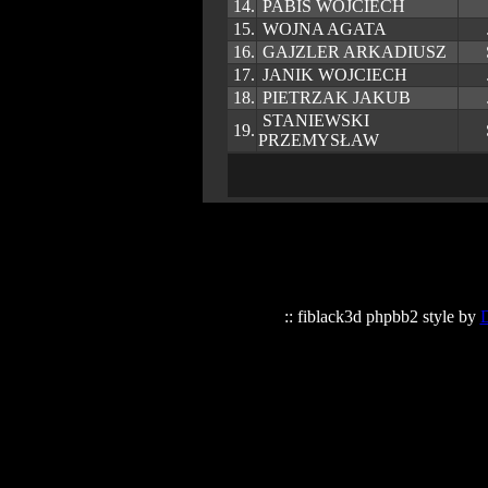
14.
PABIS WOJCIECH
15.
WOJNA AGATA
16.
GAJZLER ARKADIUSZ
17.
JANIK WOJCIECH
18.
PIETRZAK JAKUB
STANIEWSKI
19.
PRZEMYSŁAW
:: fiblack3d phpbb2 style by