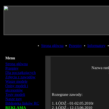
•
Strona główna
•
Przepisy
•
Informatory
Menu
Strona główna
Nazwa ran
Przepisy
Dla początkujących
Zdjęcia z zawodów
Wasze modele
Opisy modeli i
akcesoriów
Testy modeli
Rozegrane zawody:
Nasze tory
Biblioteka linków RC
1. ŁÓDŹ - 01-02.05.2010r
REKLAMA
2. ŁÓDŹ - 12-13.06.2010