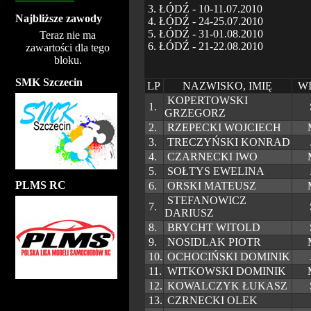
3. ŁÓDŹ - 10-11.07.2010
Najbliższe zawody
4. ŁÓDŹ - 24-25.07.2010
5. ŁÓDŹ - 31-01.08.2010
Teraz nie ma
6. ŁÓDŹ - 21-22.08.2010
zawartości dla tego
bloku.
SMK Szczecin
LP
NAZWISKO, IMIĘ
W
KOPERTOWSKI
1.
GRZEGORZ
2.
RZEPECKI WOJCIECH
3.
TRECZYŃSKI KONRAD
4.
CZARNECKI IWO
5.
SOŁTYS EWELINA
PLMS RC
6.
ORSKI MATEUSZ
STEFANOWICZ
7.
DARIUSZ
8.
BRYCHT WITOLD
9.
NOSIDLAK PIOTR
10.
OCHOCIŃSKI DOMINIK
11.
WITKOWSKI DOMINIK
12.
KOWALCZYK ŁUKASZ
13.
CZRNECKI OLEK