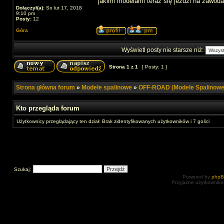
jakimi modelami teraz się jeździ na zawod
Dołączył(a):
So lut 17, 2018
9:10 pm
Posty:
12
Góra
Wyświetl posty nie starsze niż:
Strona
1
z
1
[ Posty: 1 ]
Strona główna forum
»
Modele spalinowe
»
OFF-ROAD (Modele Spalinowe
Kto przegląda forum
Użytkownicy przeglądający ten dział: Brak zidentyfikowanych użytkowników i 7 gości
Szukaj:
Powered by
php
Przyjazne użytkowniko