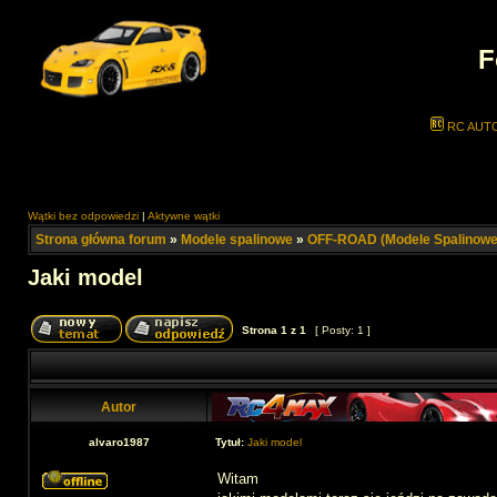
F
RC AUT
Wątki bez odpowiedzi
|
Aktywne wątki
Strona główna forum
»
Modele spalinowe
»
OFF-ROAD (Modele Spalinowe
Jaki model
Strona
1
z
1
[ Posty: 1 ]
Autor
alvaro1987
Tytuł:
Jaki model
Witam