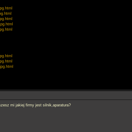
pg.html
pg.html
pg.html
jpg.html
pg.html
pg.html
pg.html
jpg.html
esz mi jakiej firmy jest silnik,aparatura?