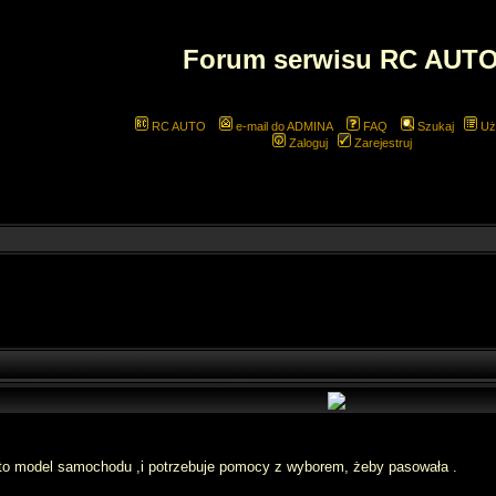
Forum serwisu RC AUT
RC AUTO
e-mail do ADMINA
FAQ
Szukaj
Uż
Zaloguj
Zarejestruj
i to model samochodu ,i potrzebuje pomocy z wyborem, żeby pasowała .