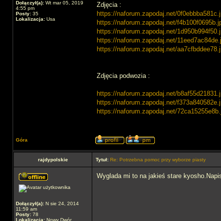
Dołączył(a):
Wt mar 05, 2019
Zdjęcia :
4:55 pm
https://naforum.zapodaj.net/0f0ebbba581c.j
Posty:
35
Lokalizacja:
Usa
https://naforum.zapodaj.net/f4b100f0695b.j
https://naforum.zapodaj.net/1d950b994f50.j
https://naforum.zapodaj.net/11eed7ac84de.
https://naforum.zapodaj.net/aa7cfbddee78.j
Zdjęcia podwozia :
https://naforum.zapodaj.net/b8af55d21831.j
https://naforum.zapodaj.net/f373a840582e.j
https://naforum.zapodaj.net/72ca15255e8b.
Góra
rajdypolskie
Tytuł:
Re: Potrzebna pomoc przy wyborze piasty
Wyglada mi to na jakieś stare kyosho.Napisz
Dołączył(a):
N sie 24, 2014
11:59 am
Posty:
78
Lokalizacja:
Nowy Dwór