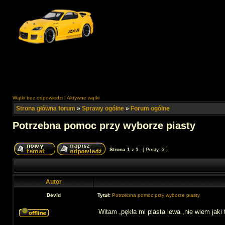
Wątki bez odpowiedzi
|
Aktywne wątki
Strona główna forum
»
Sprawy ogólne
»
Forum ogólne
Potrzebna pomoc przy wyborze piasty
Strona
1
z
1
[ Posty: 3 ]
Autor
Devid
Tytuł:
Potrzebna pomoc przy wyborze piasty
Witam ,pękła mi piasta lewa ,nie wiem jak