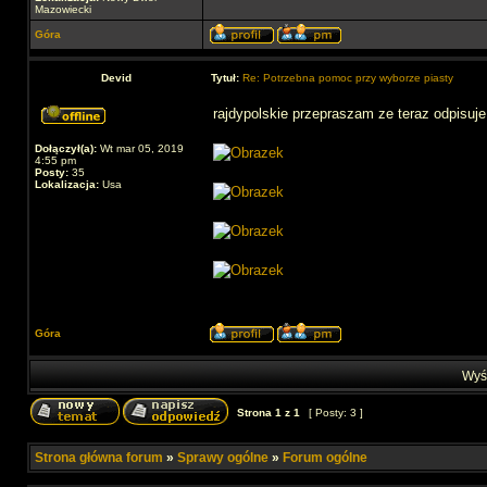
Mazowiecki
Góra
Devid
Tytuł:
Re: Potrzebna pomoc przy wyborze piasty
rajdypolskie przepraszam ze teraz odpisuje
Dołączył(a):
Wt mar 05, 2019
4:55 pm
Posty:
35
Lokalizacja:
Usa
Góra
Wyśw
Strona
1
z
1
[ Posty: 3 ]
Strona główna forum
»
Sprawy ogólne
»
Forum ogólne