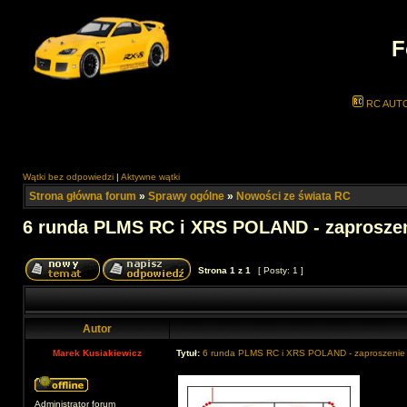
F
RC AUT
Wątki bez odpowiedzi
|
Aktywne wątki
Strona główna forum
»
Sprawy ogólne
»
Nowości ze świata RC
6 runda PLMS RC i XRS POLAND - zaprosze
Strona
1
z
1
[ Posty: 1 ]
Autor
Marek Kusiakiewicz
Tytuł:
6 runda PLMS RC i XRS POLAND - zaproszenie
Administrator forum