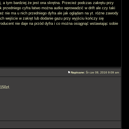
, a tym bardziej że jest ona skrętna. Przecież podczas zakrętu przy
 przedniego cyfra łatwo można autko wprowadzić w drift ale czy taki
eż nie ma u nich przedniego dyfra ale jak oglądam na yt. różne zawody
ach wejście w zakręt lub dodanie gazu przy wyjściu kończy się
roducent nie daje na przód dyfra i co można osiągnąć wstawiając sobie
Napisane:
Śr cze 08, 2016 9:09 am
150zł.