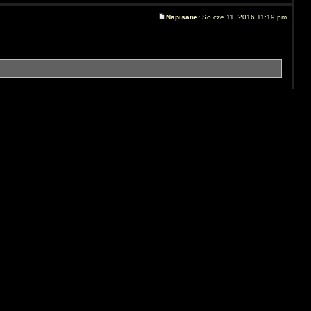
Napisane:
So cze 11, 2016 11:19 pm
y, potraktowany środkami zwiększającymi przyczepność, "nagumowany"
zepność.
camber, caster, prześwit, twardość sprężyn i olej w amorkach i
ni i umieją świetnie sterować swoimi modelami
Teraz jest So sie 08, 2026 11:58 am