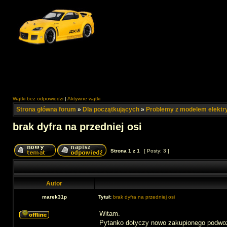
Wątki bez odpowiedzi
|
Aktywne wątki
Strona główna forum
»
Dla początkujących
»
Problemy z modelem elekt
brak dyfra na przedniej osi
Strona
1
z
1
[ Posty: 3 ]
Autor
marek31p
Tytuł:
brak dyfra na przedniej osi
Witam.
Pytanko dotyczy nowo zakupionego podwozi