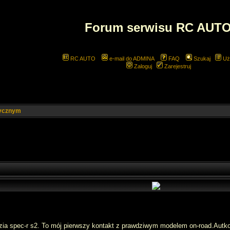
Forum serwisu RC AUT
RC AUTO
e-mail do ADMINA
FAQ
Szukaj
Uż
Zaloguj
Zarejestruj
rycznym
a spec-r s2. To mój pierwszy kontakt z prawdziwym modelem on-road.Autko w