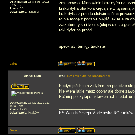
Dołączył(a):
Cz sie 06, 2015
zastanowiło. Mianowicie brak dyfra na prze
6:25 pm
braku dyfra oba koła kręcą się z tą samą p
Posty:
38
Lokalizacja:
Szczecin
brak dyfra z przodu ułatwia ogólne prowadz
to nie mogę z podziwu wyjść jak te auta ch
zarzutem tyłka i koniec(olej w dyfrze gęst
taki dyfer na przód.
_________________
spec-r s2, turnigy trackstar
Góra
Michał Głąb
Tytuł:
Re: brak dyfra na przedniej osi
Kiedyś jeździłem z dyfrem na przodzie ale
Nie wiem jakie masz opony ale dobre zawo
Później poczytaj o ustawieniach modeli on
Dołączył(a):
Cz kwi 21, 2011
10:41 am
_________________
Posty:
1992
KS Wanda Sekcja Modelarska RC Kraków
Lokalizacja:
Kraków
Góra