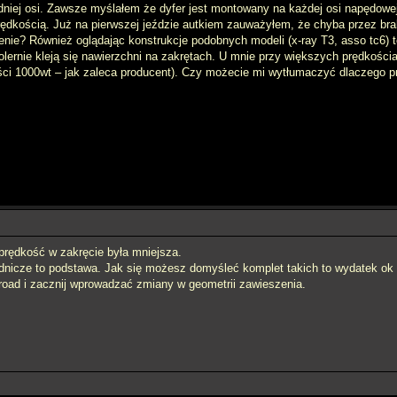
dniej osi. Zawsze myślałem że dyfer jest montowany na każdej osi napędowej
rędkością. Już na pierwszej jeździe autkiem zauważyłem, że chyba przez brak
enie? Również oglądając konstrukcje podobnych modeli (x-ray T3, asso tc6) t
olernie kleją się nawierzchni na zakrętach. U mnie przy większych prędkości
ości 1000wt – jak zaleca producent). Czy możecie mi wytłumaczyć dlaczego p
 prędkość w zakręcie była mniejsza.
dnicze to podstawa. Jak się możesz domyśleć komplet takich to wydatek ok 
-road i zacznij wprowadzać zmiany w geometrii zawieszenia.