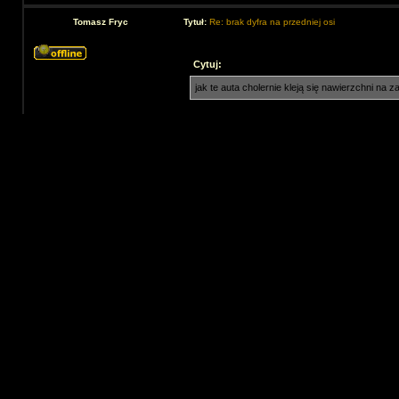
Tomasz Fryc
Tytuł:
Re: brak dyfra na przedniej osi
Cytuj:
jak te auta cholernie kleją się nawierzchni na z
Musisz też wziąć poprawkę na to, że na
przez xxx modeli jadących po tym torze
Oprócz w/w (co ma ogromne znaczenie) oczy
dyferencjale.
Dołączył(a):
So lut 05, 2005 11:03
pm
Posty:
63
Lokalizacja:
Ruda Śląska
plus trzeba doliczyć na koniec (choć mo
Góra
Wyśw
Strona
1
z
1
[ Posty: 3 ]
Strona główna forum
»
Dla początkujących
»
Problemy z modelem elekt