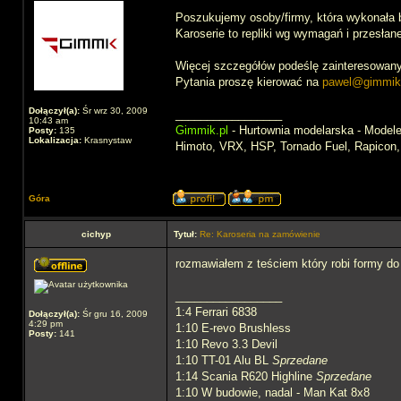
Poszukujemy osoby/firmy, która wykonała by 
Karoserie to repliki wg wymagań i przesła
Więcej szczegółów podeślę zainteresowan
Pytania proszę kierować na
pawel@gimmik
Dołączył(a):
Śr wrz 30, 2009
_________________
10:43 am
Gimmik.pl
- Hurtownia modelarska - Modele 
Posty:
135
Lokalizacja:
Krasnystaw
Himoto, VRX, HSP, Tornado Fuel, Rapicon
Góra
cichyp
Tytuł:
Re: Karoseria na zamówienie
rozmawiałem z teściem który robi formy do 
_________________
1:4 Ferrari 6838
Dołączył(a):
Śr gru 16, 2009
4:29 pm
1:10 E-revo Brushless
Posty:
141
1:10 Revo 3.3 Devil
1:10 TT-01 Alu BL
Sprzedane
1:14 Scania R620 Highline
Sprzedane
1:10 W budowie, nadal - Man Kat 8x8