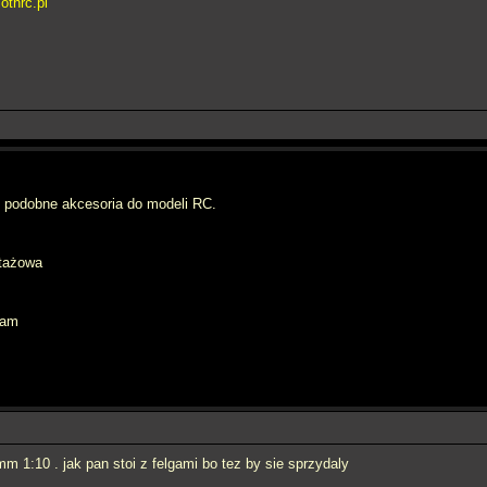
thrc.pl
m podobne akcesoria do modeli RC.
rtażowa
eam
mm 1:10 . jak pan stoi z felgami bo tez by sie sprzydaly