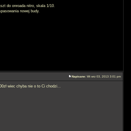
szt do onroada nitro, skala 1/10.
 spasowania nowej budy.
Napisane:
Wt wrz 03, 2013 3:01 pm
zł wiec chyba nie o to Ci chodzi...