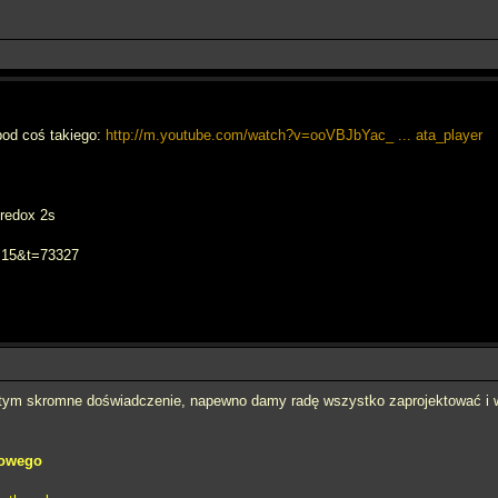
pod coś takiego:
http://m.youtube.com/watch?v=ooVBJbYac_ ... ata_player
/redox 2s
f=15&t=73327
tym skromne doświadczenie, napewno damy radę wszystko zaprojektować i 
dowego