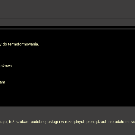
y do termoformowania.
rtażowa
eam
aju, też szukam podobnej usługi i w rozsądnych pieniądzach nie udało mi si