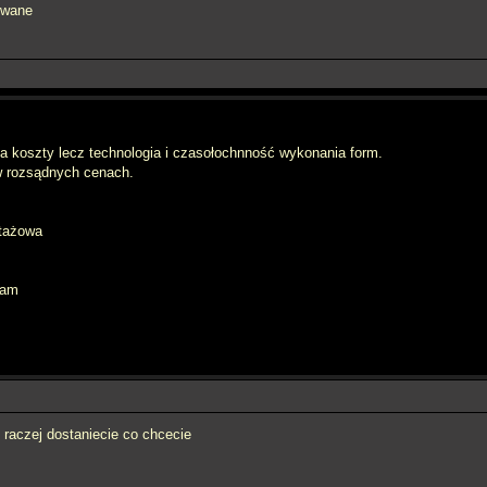
owane
 koszty lecz technologia i czasołochnność wykonania form.
w rozsądnych cenach.
rtażowa
eam
raczej dostaniecie co chcecie