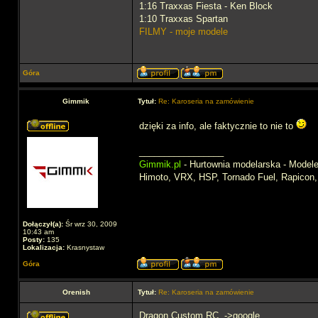
1:16 Traxxas Fiesta - Ken Block
1:10 Traxxas Spartan
FILMY - moje modele
Góra
Gimmik
Tytuł:
Re: Karoseria na zamówienie
dzięki za info, ale faktycznie to nie to
_________________
Gimmik.pl
- Hurtownia modelarska - Modele 
Himoto, VRX, HSP, Tornado Fuel, Rapicon
Dołączył(a):
Śr wrz 30, 2009
10:43 am
Posty:
135
Lokalizacja:
Krasnystaw
Góra
Orenish
Tytuł:
Re: Karoseria na zamówienie
Dragon Custom RC. ->google.