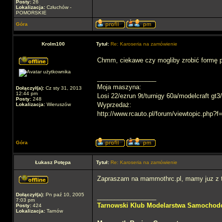
Posty:
26
Lokalizacja:
Człuchów -
POMORSKIE
Góra
Krolm100
Tytuł:
Re: Karoseria na zamówienie
Chmm, ciekawe czy mogliby zrobić formę 
_________________
Moja maszyna:
Dołączył(a):
Cz sty 31, 2013
12:44 pm
Losi 22/ezrun 9t/turnigy 60a/modelcraft gt3
Posty:
248
Wyprzedaż:
Lokalizacja:
Wieruszów
http://www.rcauto.pl/forum/viewtopic.php?
Góra
Łukasz Potępa
Tytuł:
Re: Karoseria na zamówienie
Zapraszam na mammothrc.pl, mamy juz z 
Dołączył(a):
Pn paź 10, 2005
_________________
7:03 pm
Tarnowski Klub Modelarstwa Samocho
Posty:
424
Lokalizacja:
Tarnów