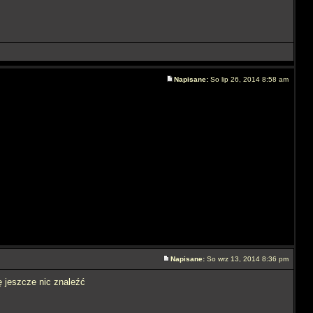
Napisane:
So lip 26, 2014 8:58 am
Napisane:
So wrz 13, 2014 8:36 pm
ę jeszcze nic znaleźć