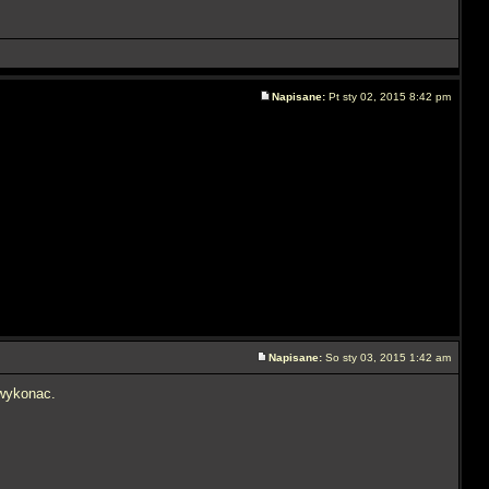
Napisane:
Pt sty 02, 2015 8:42 pm
Napisane:
So sty 03, 2015 1:42 am
wykonac.