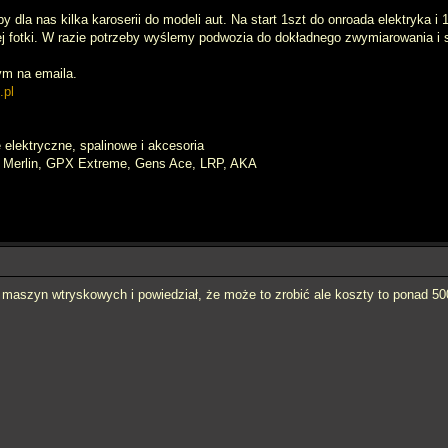
dla nas kilka karoserii do modeli aut. Na start 1szt do onroada elektryka i 1
nej fotki. W razie potrzeby wyślemy podwozia do dokładnego zwymiarowania i
ym na emaila.
.pl
elektryczne, spalinowe i akcesoria
, Merlin, GPX Extreme, Gens Ace, LRP, AKA
maszyn wtryskowych i powiedział, że może to zrobić ale koszty to ponad 5000