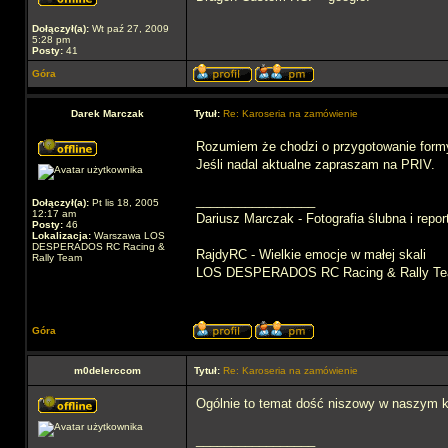
Dołączył(a):
Wt paź 27, 2009
5:28 pm
Posty:
41
Góra
Darek Marczak
Tytuł:
Re: Karoseria na zamówienie
Rozumiem że chodzi o przygotowanie form
Jeśli nadal aktualne zapraszam na PRIV.
_________________
Dołączył(a):
Pt lis 18, 2005
12:17 am
Dariusz Marczak - Fotografia ślubna i repo
Posty:
46
Lokalizacja:
Warszawa LOS
DESPERADOS RC Racing &
RajdyRC - Wielkie emocje w małej skali
Rally Team
LOS DESPERADOS RC Racing & Rally T
Góra
m0delerccom
Tytuł:
Re: Karoseria na zamówienie
Ogólnie to temat dość niszowy w naszym kr
_________________