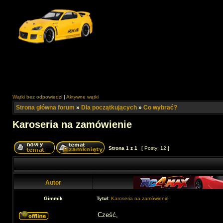
Wątki bez odpowiedzi
|
Aktywne wątki
Strona główna forum
»
Dla początkujących
»
Co wybrać?
Karoseria na zamówienie
Strona
1
z
1
[ Posty: 12 ]
Autor
Gimmik
Tytuł:
Karoseria na zamówienie
Cześć,