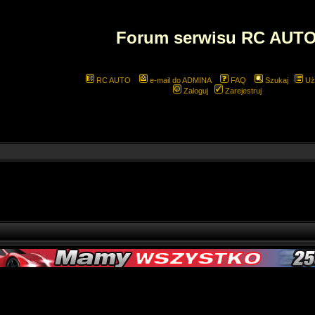
Forum serwisu RC AUT
RC AUTO
e-mail do ADMINA
FAQ
Szukaj
Uż
Zaloguj
Zarejestruj