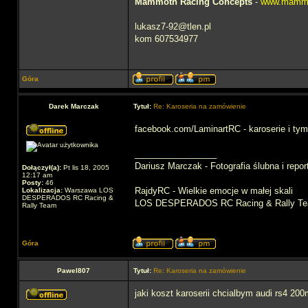
Mammoth Racing Concepts
-
www.mammo
lukasz7-92@tlen.pl
kom 607534977
Góra
Darek Marczak
Tytuł:
Re: Karoseria na zamówienie
facebook.com/LaminartRC - karoserie i ty
_________________
Dariusz Marczak - Fotografia ślubna i repo
Dołączył(a):
Pt lis 18, 2005
12:17 am
Posty:
46
RajdyRC - Wielkie emocje w małej skali
Lokalizacja:
Warszawa LOS
DESPERADOS RC Racing &
LOS DESPERADOS RC Racing & Rally T
Rally Team
Góra
Pawel807
Tytuł:
Re: Karoseria na zamówienie
jaki koszt karoserii chcialbym audi rs4 200