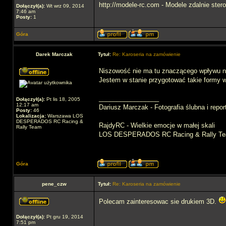
http://modele-rc.com - Modele zdalnie ster
Dołączył(a):
Wt wrz 09, 2014
7:46 am
Posty:
1
Góra
Darek Marczak
Tytuł:
Re: Karoseria na zamówienie
Niszowość nie ma tu znaczącego wpływu na
Jestem w stanie przygotować takie formy 
_________________
Dołączył(a):
Pt lis 18, 2005
12:17 am
Dariusz Marczak - Fotografia ślubna i repo
Posty:
46
Lokalizacja:
Warszawa LOS
DESPERADOS RC Racing &
RajdyRC - Wielkie emocje w małej skali
Rally Team
LOS DESPERADOS RC Racing & Rally T
Góra
pene_czw
Tytuł:
Re: Karoseria na zamówienie
Polecam zainteresowac sie drukiem 3D.
Dołączył(a):
Pt gru 19, 2014
7:51 pm