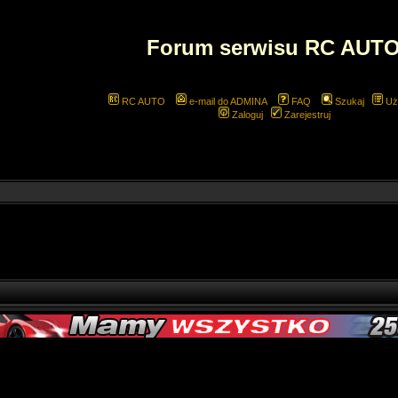
Forum serwisu RC AUT
RC AUTO
e-mail do ADMINA
FAQ
Szukaj
Uż
Zaloguj
Zarejestruj