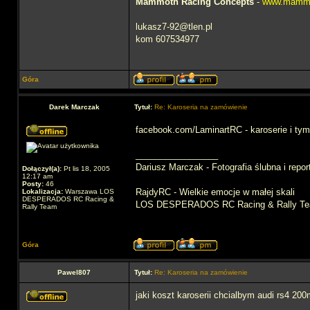
Mammoth Racing Concepts
-
www.mammo
lukasz7-92@tlen.pl
kom 607534977
Góra
Darek Marczak
Tytuł:
Re: Karoseria na zamówienie
facebook.com/LaminartRC - karoserie i ty
_________________
Dariusz Marczak - Fotografia ślubna i repo
Dołączył(a):
Pt lis 18, 2005
12:17 am
Posty:
46
RajdyRC - Wielkie emocje w małej skali
Lokalizacja:
Warszawa LOS
DESPERADOS RC Racing &
LOS DESPERADOS RC Racing & Rally T
Rally Team
Góra
Pawel807
Tytuł:
Re: Karoseria na zamówienie
jaki koszt karoserii chcialbym audi rs4 200