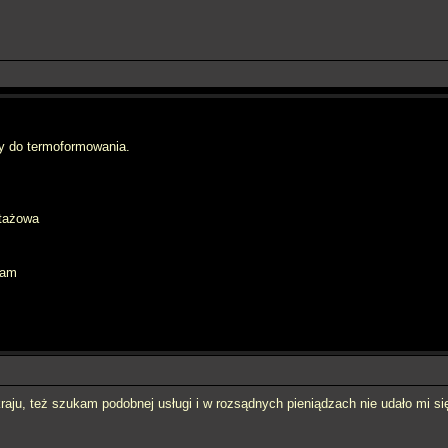
y do termoformowania.
rtażowa
eam
aju, też szukam podobnej usługi i w rozsądnych pieniądzach nie udało mi si