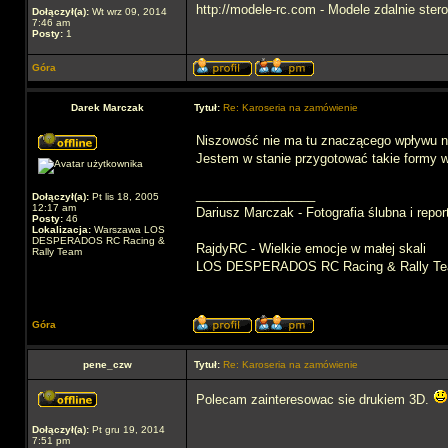
http://modele-rc.com - Modele zdalnie ster
Dołączył(a):
Wt wrz 09, 2014
7:46 am
Posty:
1
Góra
Darek Marczak
Tytuł:
Re: Karoseria na zamówienie
Niszowość nie ma tu znaczącego wpływu na
Jestem w stanie przygotować takie formy 
_________________
Dołączył(a):
Pt lis 18, 2005
12:17 am
Dariusz Marczak - Fotografia ślubna i repo
Posty:
46
Lokalizacja:
Warszawa LOS
DESPERADOS RC Racing &
RajdyRC - Wielkie emocje w małej skali
Rally Team
LOS DESPERADOS RC Racing & Rally T
Góra
pene_czw
Tytuł:
Re: Karoseria na zamówienie
Polecam zainteresowac sie drukiem 3D.
Dołączył(a):
Pt gru 19, 2014
7:51 pm