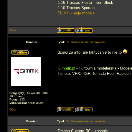
1:16 Traxxas Fiesta - Ken Block
1:10 Traxxas Spartan
FILMY - moje modele
Góra
Gimmik
Tytuł:
Re: Karoseria na zamówienie
dzięki za info, ale faktycznie to nie to
_________________
Gimmik.pl
- Hurtownia modelarska - Modele 
Himoto, VRX, HSP, Tornado Fuel, Rapicon
Dołączył(a):
Śr wrz 30, 2009
10:43 am
Posty:
135
Lokalizacja:
Krasnystaw
Góra
Orenish
Tytuł:
Re: Karoseria na zamówienie
Dragon Custom RC. ->google.