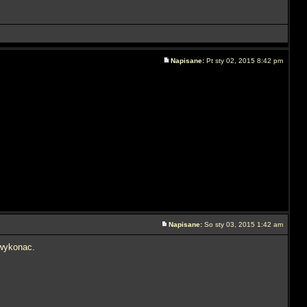
Napisane:
Pt sty 02, 2015 8:42 pm
Napisane:
So sty 03, 2015 1:42 am
wykonac.