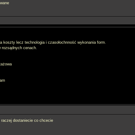
owane
 koszty lecz technologia i czasołochnność wykonania form.
w rozsądnych cenach.
rtażowa
eam
raczej dostaniecie co chcecie