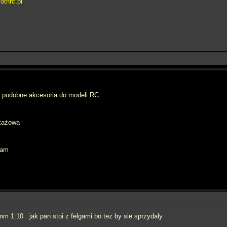
thrc.pl
m podobne akcesoria do modeli RC.
rtażowa
eam
mm 1:10 . jak pan stoi z felgami bo tez by sie sprzydaly