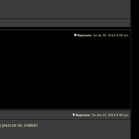
Napisane:
So lip 26, 2014 8:58 am
Napisane:
So wrz 13, 2014 8:36 pm
ę jeszcze nic znaleźć