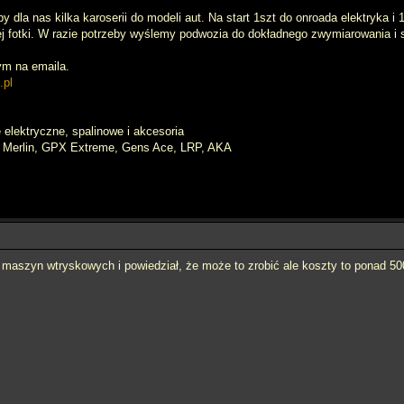
dla nas kilka karoserii do modeli aut. Na start 1szt do onroada elektryka i 1
nej fotki. W razie potrzeby wyślemy podwozia do dokładnego zwymiarowania i
ym na emaila.
.pl
elektryczne, spalinowe i akcesoria
, Merlin, GPX Extreme, Gens Ace, LRP, AKA
maszyn wtryskowych i powiedział, że może to zrobić ale koszty to ponad 5000