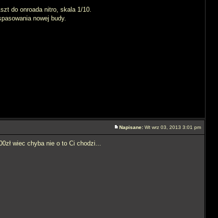
szt do onroada nitro, skala 1/10.
 spasowania nowej budy.
Napisane:
Wt wrz 03, 2013 3:01 pm
zł wiec chyba nie o to Ci chodzi...