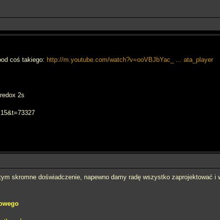
pod coś takiego:
http://m.youtube.com/watch?v=ooVBJbYac_ ... ata_player
/redox 2s
f=15&t=73327
tym skromne doświadczenie, napewno damy radę wszystko zaprojektować i 
dowego