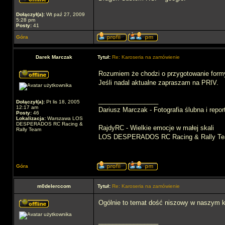
Dołączył(a):
Wt paź 27, 2009
5:28 pm
Posty:
41
Góra
Darek Marczak
Tytuł:
Re: Karoseria na zamówienie
Rozumiem że chodzi o przygotowanie form
Jeśli nadal aktualne zapraszam na PRIV.
_________________
Dołączył(a):
Pt lis 18, 2005
12:17 am
Dariusz Marczak - Fotografia ślubna i repo
Posty:
46
Lokalizacja:
Warszawa LOS
DESPERADOS RC Racing &
RajdyRC - Wielkie emocje w małej skali
Rally Team
LOS DESPERADOS RC Racing & Rally T
Góra
m0delerccom
Tytuł:
Re: Karoseria na zamówienie
Ogólnie to temat dość niszowy w naszym kr
_________________