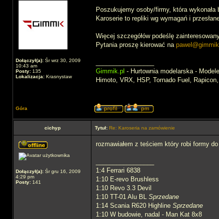
Poszukujemy osoby/firmy, która wykonała by 
Karoserie to repliki wg wymagań i przesła
Więcej szczegółów podeślę zainteresowan
Pytania proszę kierować na
pawel@gimmik
Dołączył(a):
Śr wrz 30, 2009
_________________
10:43 am
Gimmik.pl
- Hurtownia modelarska - Modele 
Posty:
135
Lokalizacja:
Krasnystaw
Himoto, VRX, HSP, Tornado Fuel, Rapicon
Góra
cichyp
Tytuł:
Re: Karoseria na zamówienie
rozmawiałem z teściem który robi formy do 
_________________
1:4 Ferrari 6838
Dołączył(a):
Śr gru 16, 2009
4:29 pm
1:10 E-revo Brushless
Posty:
141
1:10 Revo 3.3 Devil
1:10 TT-01 Alu BL
Sprzedane
1:14 Scania R620 Highline
Sprzedane
1:10 W budowie, nadal - Man Kat 8x8