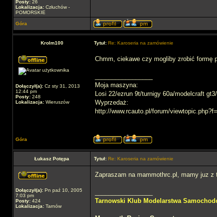
Posty:
26
Lokalizacja:
Człuchów -
POMORSKIE
Góra
Krolm100
Tytuł:
Re: Karoseria na zamówienie
Chmm, ciekawe czy mogliby zrobić formę 
_________________
Moja maszyna:
Dołączył(a):
Cz sty 31, 2013
12:44 pm
Losi 22/ezrun 9t/turnigy 60a/modelcraft gt3
Posty:
248
Wyprzedaż:
Lokalizacja:
Wieruszów
http://www.rcauto.pl/forum/viewtopic.php?
Góra
Łukasz Potępa
Tytuł:
Re: Karoseria na zamówienie
Zapraszam na mammothrc.pl, mamy juz z 
Dołączył(a):
Pn paź 10, 2005
_________________
7:03 pm
Tarnowski Klub Modelarstwa Samocho
Posty:
424
Lokalizacja:
Tarnów