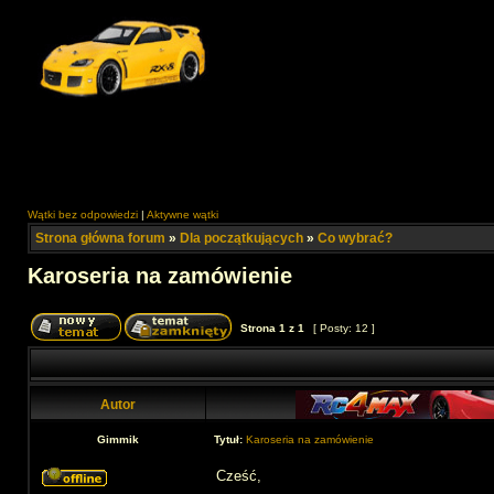
Wątki bez odpowiedzi
|
Aktywne wątki
Strona główna forum
»
Dla początkujących
»
Co wybrać?
Karoseria na zamówienie
Strona
1
z
1
[ Posty: 12 ]
Autor
Gimmik
Tytuł:
Karoseria na zamówienie
Cześć,