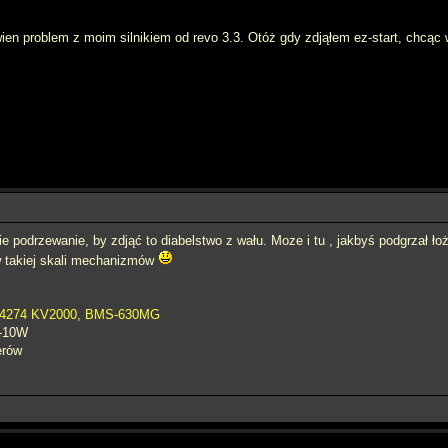
n problem z moim silnikiem od revo 3.3. Otóż gdy zdjąłem ez-start, chcąc
ie podrzewanie, by zdjąć to diabelstwo z wału. Moze i tu , jakbyś podgrzał 
 w takiej skali mechanizmów
 4274 KV2000, BMS-630MG
F-10W
erów