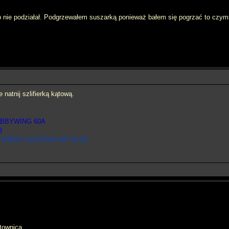
b nie podziałał. Podgrzewałem suszarką ponieważ bałem się pogrzać to czy
 natnij szlifierką kątową.
OBBYWING 60A
3
3300KV QUICRUN WP 60 BL
townicą...