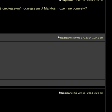
Napisane:
Śr wrz 17, 2014 9:53 pm
mś cieplejszym/mocniejszym :/ Ma ktoś może inne pomysły?
Napisane:
Śr wrz 17, 2014 10:41 pm
Napisane:
Cz wrz 18, 2014 8:26 am