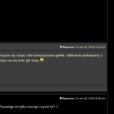
Napisane:
Cz wrz 18, 2014 9:24 am
ożysko by stopić rolki kompozytowe igiełek i delikatnie podważamy z
który ma się lśnić jak nowy
Napisane:
Cz wrz 18, 2014 9:38 pm
Pozostaje mi tylko rozciąć czymś to? :/