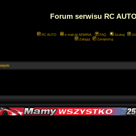
Forum serwisu RC AUT
RC AUTO
e-mail do ADMINA
FAQ
Szukaj
Uż
Zaloguj
Zarejestruj
nowym