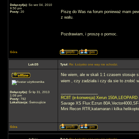
Dołączył(a):
So wrz 04, 2010
9:50 pm
Piszę do Was na forum ponieważ mam pewie
Posty:
20
z wału.
Pozdrawiam, i proszę o pomoc.
Góra
Luki35
Tytuł:
Re: Łożysko one way nie schodzi.
Nie wiem, ale w skali 1:1 czasem stosuje s
wiem , czy zadziała i czy da sie to zrobić
_________________
Dołączył(a):
Śr lip 31, 2013
1:08 pm
RC8T (e-konwesja):Xerun 150A,LEOPARD
Posty:
792
Lokalizacja:
Świnoujście
Savage XS Flux:Ezrun 80A,Vector4000,S
Mini Recon RTR,katamaran i kilka helikopt
Góra