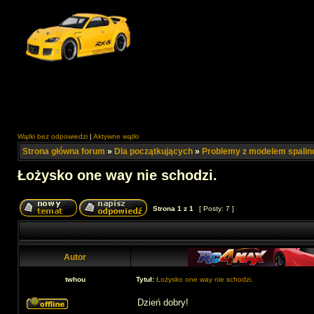
Wątki bez odpowiedzi
|
Aktywne wątki
Strona główna forum
»
Dla początkujących
»
Problemy z modelem spali
Łożysko one way nie schodzi.
Strona
1
z
1
[ Posty: 7 ]
Autor
twhou
Tytuł:
Łożysko one way nie schodzi.
Dzień dobry!