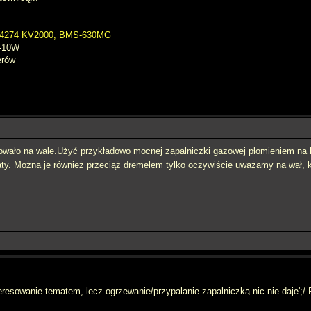
 4274 KV2000, BMS-630MG
F-10W
erów
okowało na wale.Użyć przykładowo mocnej zapalniczki gazowej płomieniem na ł
traty. Można je również przeciąż dremelem tylko oczywiście uważamy na wał, 
resowanie tematem, lecz ogrzewanie/przypalanie zapalniczką nic nie daje';/ 