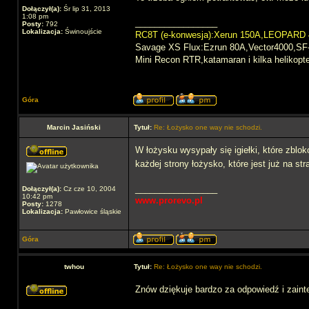
Dołączył(a):
Śr lip 31, 2013
1:08 pm
_________________
Posty:
792
Lokalizacja:
Świnoujście
RC8T (e-konwesja):Xerun 150A,LEOPARD
Savage XS Flux:Ezrun 80A,Vector4000,S
Mini Recon RTR,katamaran i kilka helikopt
Góra
Marcin Jasiński
Tytuł:
Re: Łożysko one way nie schodzi.
W łożysku wysypały się igiełki, które zbl
każdej strony łożysko, które jest już na s
_________________
Dołączył(a):
Cz cze 10, 2004
10:42 pm
www.prorevo.pl
Posty:
1278
Lokalizacja:
Pawłowice śląskie
Góra
twhou
Tytuł:
Re: Łożysko one way nie schodzi.
Znów dziękuje bardzo za odpowiedź i zainte