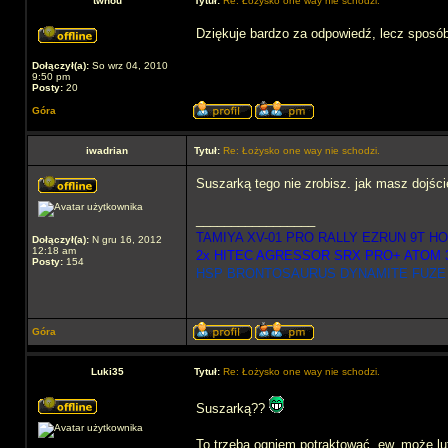
twhou
Tytuł:
Re: Łożysko one way nie schodzi.
Dziękuje bardzo za odpowiedź, lecz sposó
Dołączył(a):
So wrz 04, 2010
9:50 pm
Posty:
20
Góra
iwadrian
Tytuł:
Re: Łożysko one way nie schodzi.
Suszarką tego nie zrobisz. jak masz dojście
_________________
TAMIYA XV-01 PRO RALLY EZRUN 9T H
Dołączył(a):
N gru 16, 2012
12:18 am
2x HITEC AGRESSOR SRX PRO+ ATOM 
Posty:
154
HSP BRONTOSAURUS DYNAMITE FUZE 
Góra
Luki35
Tytuł:
Re: Łożysko one way nie schodzi.
Suszarką??
To trzeba ogniem potraktować, ew. może lu