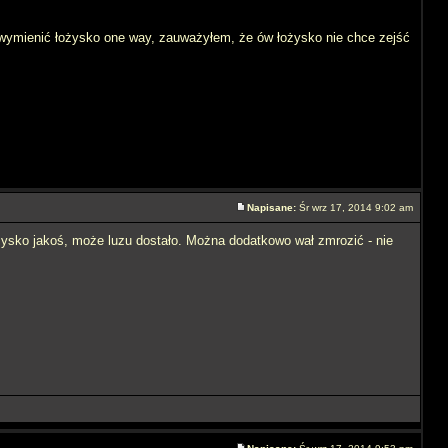
 wymienić łożysko one way, zauważyłem, że ów łożysko nie chce zejść
Napisane:
Śr wrz 17, 2014 9:02 am
łożysko jakoś, może luzu dostało. Można dodatkowo wał zmrozić - nie