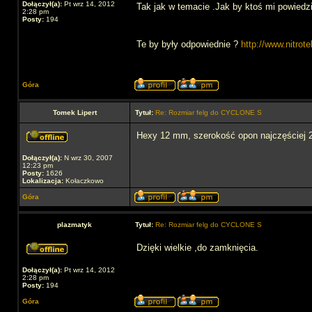
Dołączył(a):
Pt wrz 14, 2012
Tak jak w temacie .Jak by ktoś mi powiedzi
2:28 pm
Posty:
194
Te by były odpowiednie ?
http://www.nitrote
Góra
Tomek Lipert
Tytuł:
Re: Rozmiar felg do CYCLONE S
Hexy 12 mm, szerokość opon najczęściej
Dołączył(a):
N wrz 30, 2007
12:23 pm
Posty:
1626
Lokalizacja:
Kołaczkowo
Góra
plazmatyk
Tytuł:
Re: Rozmiar felg do CYCLONE S
Dzięki wielkie ,do zamknięcia.
Dołączył(a):
Pt wrz 14, 2012
2:28 pm
Posty:
194
Góra