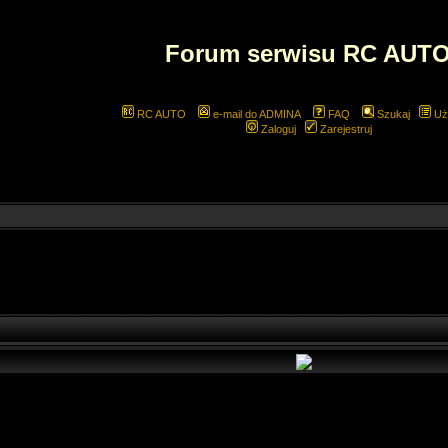
Forum serwisu RC AUT
RC AUTO
e-mail do ADMINA
FAQ
Szukaj
Uż
Zaloguj
Zarejestruj