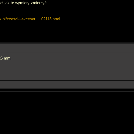
ał jak te wymiary zmierzyć .
k.pl/czesci-i-akcesor ... 02113.html
 26 mm.