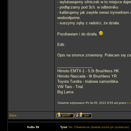
- wylutowujemy silniczek w to miejsce dajemy
- podłączamy pod 3ch. w odbiorniku
- kalibrujemy jak zwykłe serwo trymerkiem 
wodoodporne.
- suszymy zęby z radości, że działa.
Pozdrawiam i do dzieła.
Edit:
Opis na stronce zmieniony. Polecam się zap
_________________
Himoto EMTX-1 - 5.5t Brushless HK
Himoto Nascada - 9t Brushless YR
Toyota Tundra - trialowa samoróbka.
VW Taro - Trial.
Big Lama
Ostatnio edytowano Pn lis 05, 2012 9:53 am przez
Łu
Góra
KuBa 98
Tytuł:
Re: Oświetlenie (światła przód,tył i podwozie)