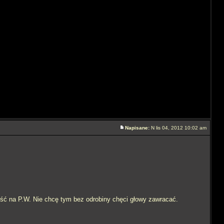
Napisane:
N lis 04, 2012 10:02 am
ość na P.W. Nie chcę tym bez odrobiny chęci głowy zawracać.