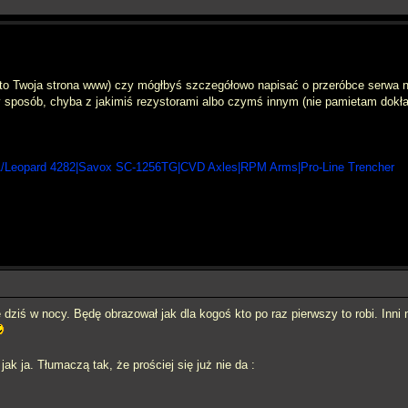
 to Twoja strona www) czy mógłbyś szczegółowo napisać o przeróbce serwa n
 sposób, chyba z jakimiś rezystorami albo czymś innym (nie pamietam dokła
/Leopard 4282|Savox SC-1256TG|CVD Axles|RPM Arms|Pro-Line Trencher
 dziś w nocy. Będę obrazował jak dla kogoś kto po raz pierwszy to robi. Inni
jak ja. Tłumaczą tak, że prościej się już nie da :