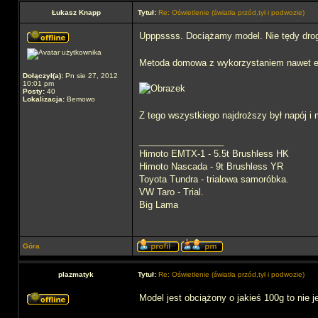
Łukasz Knapp
Tytuł:
Re: Oświetlenie (światła przód,tył i podwozie)
Upppssss. Dociążamy model. Nie tędy droga
Metoda domowa z wykorzystaniem nawet et
Dołączył(a):
Pn sie 27, 2012
10:01 pm
Posty:
40
Lokalizacja:
Bemowo
Z tego wszystkiego najdroższy był napój i
_________________
Himoto EMTX-1 - 5.5t Brushless HK
Himoto Nascada - 9t Brushless YR
Toyota Tundra - trialowa samoróbka.
VW Taro - Trial.
Big Lama
Góra
plazmatyk
Tytuł:
Re: Oświetlenie (światła przód,tył i podwozie)
Model jest obciążony o jakieś 100g to nie 