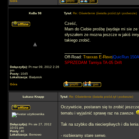
Góra
KuBa 98
Tytuł:
Re: Oświetlenie (światła przód,tył i podwozie)
Cześć,
Mam do Ciebie prośbę (wydaje mi sie ze
słyszałem ze mozna jeszcze w jakiś inny
takiego zrobić.
_________________
Off-Road:
Traxxas E-Revo
|QuicRun 150A
SPRZEDAM Tamiya TA-05 Drift
Dołączył(a):
Pt mar 09, 2012 2:26
pm
Posty:
1045
Lokalizacja:
Białystok
Góra
Łukasz Knapp
Tytuł:
Re: Oświetlenie (światła przód,tył i podwozie)
Oczywiście, postaram się to zrobić jeszcze
tematu i wyjaśnić sprawę raz na zawsze.
Tak na szybko dla niecierpliwych i dla lenia 
Dołączył(a):
Pn sie 27, 2012
10:01 pm
Posty:
40
Lokalizacja:
Bemowo
- rozbieramy stare serwo.