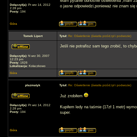
Mam pytanie odnośnie oświetlenia ,mam zami
Dołączył(a):
Pt wrz 14, 2012
o jasne odpowiedzi,ponieważ nie znam si
2:28 pm
Posty:
194
Góra
Tomek Lipert
Tytuł:
Re: Oświetlenie (światła przód,tył i podwozie)
Jeśli nie potrafisz sam tego zrobić, to chyb
Dołączył(a):
N wrz 30, 2007
12:23 pm
Posty:
1626
Lokalizacja:
Kołaczkowo
Góra
plazmatyk
Tytuł:
Re: Oświetlenie (światła przód,tył i podwozie)
Już zrobiłem
Dołączył(a):
Pt wrz 14, 2012
Kupiłem ledy na taśmie (17zł 1 metr) wymon
2:28 pm
Posty:
194
super.
Góra