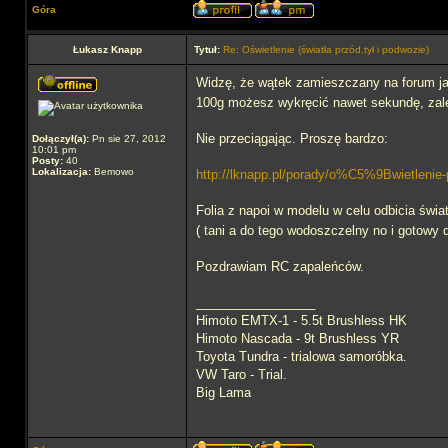
Góra
Łukasz Knapp
Tytuł:
Re: Oświetlenie (światła przód,tył i podwozie)
Widzę, że wątek zamieszczany na forum jak 
100g możesz wykręcić nawet sekundę, zależ
Nie przeciągając. Proszę bardzo:
Dołączył(a):
Pn sie 27, 2012
10:01 pm
Posty:
40
Lokalizacja:
Bemowo
http://lknapp.pl/porady/o%C5%9Bwietleni
Folia z napoi w modelu w celu odbicia świat
( tani a do tego wodoszczelny no i gotowy do
Pozdrawiam RC zapaleńców.
_________________
Himoto EMTX-1 - 5.5t Brushless HK
Himoto Nascada - 9t Brushless YR
Toyota Tundra - trialowa samoróbka.
VW Taro - Trial.
Big Lama