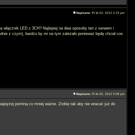
Napisane:
Pt lis 02, 2012 2:15 pm
a włącznik LED z 3CH? Najlepiej na dwa sposoby ten z serwem i
dnie z czym), bardzo by mi na tym zależało ponieważ będę chciał cos
Napisane:
Pt lis 02, 2012 5:08 pm
 najwyżej pominą co mniej ważne. Zrobię tak aby nie wracać już do