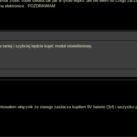
ar zrobić sobie światła tak jak w tytule wątku ,ale nie wiem od czego zacząć
ę na elektronice . POZDRAWIAM
a taniej i szybciej będzie kupić moduł oświetleniowy.
towałem włącznik ze starego zasilacza kupiłem 9V baterie (3zł) i wszystko p