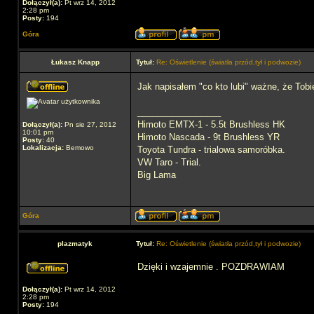
Dołączył(a):
Pt wrz 14, 2012
2:28 pm
Posty:
194
Góra
Łukasz Knapp
Tytuł:
Re: Oświetlenie (światła przód,tył i podwozie)
Jak napisałem "co kto lubi" ważne, że Tob
_________________
Himoto EMTX-1 - 5.5t Brushless HK
Dołączył(a):
Pn sie 27, 2012
10:01 pm
Himoto Nascada - 9t Brushless YR
Posty:
40
Lokalizacja:
Bemowo
Toyota Tundra - trialowa samoróbka.
VW Taro - Trial.
Big Lama
Góra
plazmatyk
Tytuł:
Re: Oświetlenie (światła przód,tył i podwozie)
Dzięki i wzajemnie . POZDRAWIAM
Dołączył(a):
Pt wrz 14, 2012
2:28 pm
Posty:
194