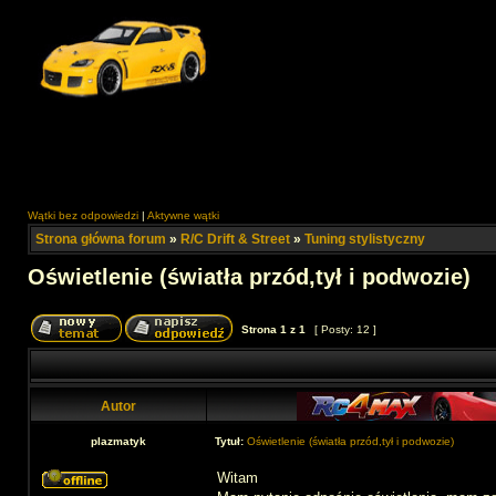
Wątki bez odpowiedzi
|
Aktywne wątki
Strona główna forum
»
R/C Drift & Street
»
Tuning stylistyczny
Oświetlenie (światła przód,tył i podwozie)
Strona
1
z
1
[ Posty: 12 ]
Autor
plazmatyk
Tytuł:
Oświetlenie (światła przód,tył i podwozie)
Witam