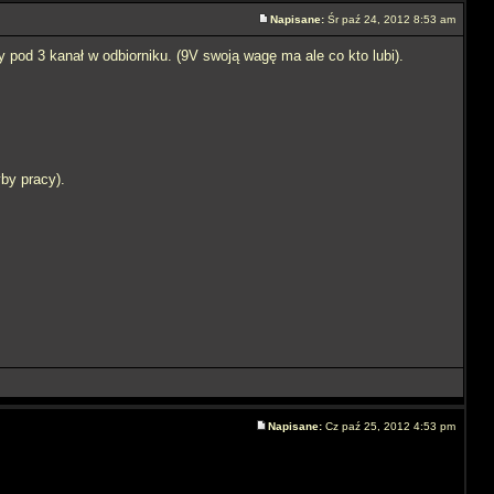
Napisane:
Śr paź 24, 2012 8:53 am
pod 3 kanał w odbiorniku. (9V swoją wagę ma ale co kto lubi).
yby pracy).
Napisane:
Cz paź 25, 2012 4:53 pm