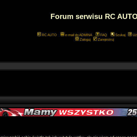
Forum serwisu RC AUT
RC AUTO
e-mail do ADMINA
FAQ
Szukaj
Uż
Zaloguj
Zarejestruj