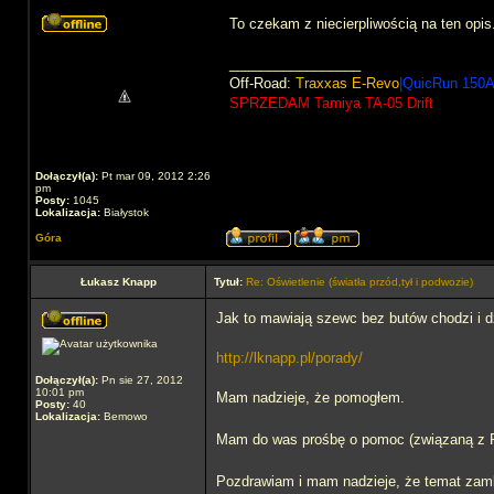
To czekam z niecierpliwością na ten opi
_________________
Off-Road:
Traxxas E-Revo
|QuicRun 150A
SPRZEDAM Tamiya TA-05 Drift
Dołączył(a):
Pt mar 09, 2012 2:26
pm
Posty:
1045
Lokalizacja:
Białystok
Góra
Łukasz Knapp
Tytuł:
Re: Oświetlenie (światła przód,tył i podwozie)
Jak to mawiają szewc bez butów chodzi i 
http://lknapp.pl/porady/
Dołączył(a):
Pn sie 27, 2012
10:01 pm
Mam nadzieje, że pomogłem.
Posty:
40
Lokalizacja:
Bemowo
Mam do was prośbę o pomoc (związaną z R
Pozdrawiam i mam nadzieje, że temat zam