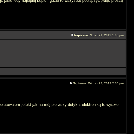
 jakie ledy najlepiej kupić i gdzie to wszystko podłączyć ,więc proszę
Napisane:
N paź 21, 2012 1:06 pm
Napisane:
Wt paź 23, 2012 2:06 pm
olutowałem ,efekt jak na mój pierwszy dotyk z elektroniką to wyszło