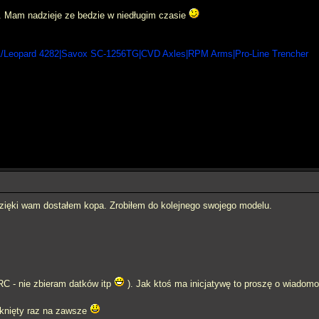
s. Mam nadzieje ze bedzie w niedługim czasie
/Leopard 4282|Savox SC-1256TG|CVD Axles|RPM Arms|Pro-Line Trencher
dzięki wam dostałem kopa. Zrobiłem do kolejnego swojego modelu.
C - nie zbieram datków itp
). Jak ktoś ma inicjatywę to proszę o wiadom
knięty raz na zawsze