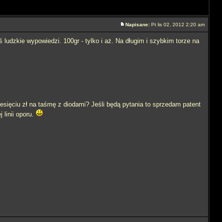
Napisane:
Pt lis 02, 2012 2:20 am
ludzkie wypowiedzi. 100gr - tylko i aż. Na długim i szybkim torze na
ziesięciu zł na taśmę z diodami? Jeśli będą pytania to sprzedam patent
 linii oporu.