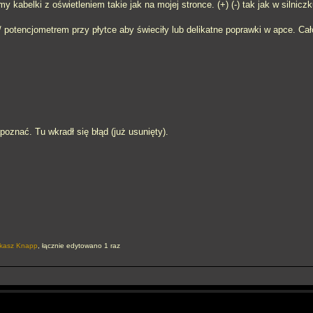
 kabelki z oświetleniem takie jak na mojej stronce. (+) (-) tak jak w silniczk
/ potencjometrem przy płytce aby świeciły lub delikatne poprawki w apce. Cał
oznać. Tu wkradł się błąd (już usunięty).
kasz Knapp
, łącznie edytowano 1 raz