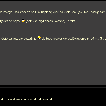
 kolego. Jak chcesz na PW napiszę krok po kroku co i jak. No i podłączamy 
ykiet od napoi
(pomysł i wykonanie własne) - efekt:
 mówię całkowicie poważnie
do tego niebieskie podświetlenie (4.90 ma 3 tr
jest chyba dużo a śmiga tak jak śmigał