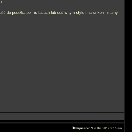
u.
ość do pudełka po Tic-tacach lub coś w tym stylu i na silikon - mamy
Napisane:
N lis 04, 2012 9:15 am