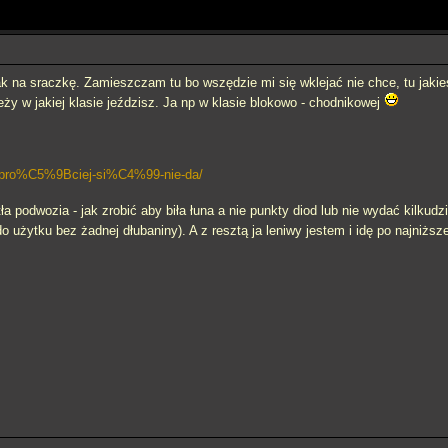
na sraczkę. Zamieszczam tu bo wszędzie mi się wklejać nie chce, tu jakieś 
y w jakiej klasie jeździsz. Ja np w klasie blokowo - chodnikowej
e-pro%C5%9Bciej-si%C4%99-nie-da/
ła podwozia - jak zrobić aby biła łuna a nie punkty diod lub nie wydać kilkud
 użytku bez żadnej dłubaniny). A z resztą ja leniwy jestem i idę po najniższej