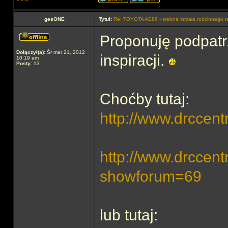
gesONE
Tytuł:
Re: TOYOTA AE86 - srebna strzała rodzinnego 
Proponuję podpatrz
Dołączył(a):
Śr mar 21, 2012
inspiracji.
10:19 am
Posty:
13
Choćby tutaj:
http://www.drccent
http://www.drccent
showforum=69
lub tutaj: