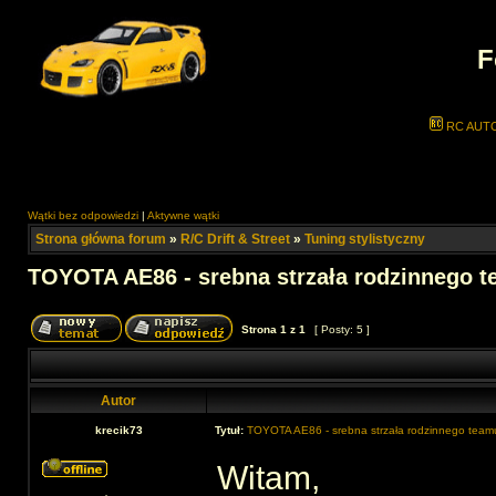
F
RC AUT
Wątki bez odpowiedzi
|
Aktywne wątki
Strona główna forum
»
R/C Drift & Street
»
Tuning stylistyczny
TOYOTA AE86 - srebna strzała rodzinnego 
Strona
1
z
1
[ Posty: 5 ]
Autor
krecik73
Tytuł:
TOYOTA AE86 - srebna strzała rodzinnego team
Witam,