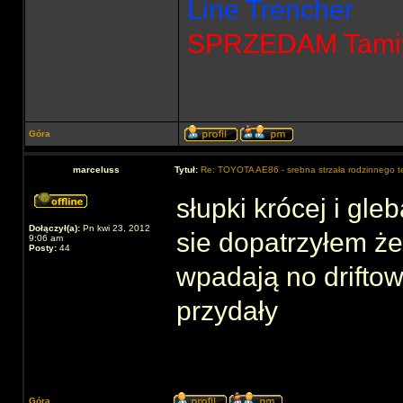
Line Trencher
SPRZEDAM Tamiya
Góra
marceluss
Tytuł:
Re: TOYOTA AE86 - srebna strzała rodzinnego 
słupki krócej i gle
Dołączył(a):
Pn kwi 23, 2012
sie dopatrzyłem że
9:06 am
Posty:
44
wpadają no driftow
przydały
Góra