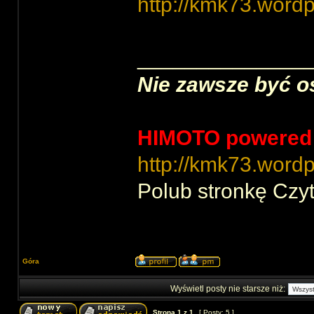
http://kmk73.wordp
______________
Nie zawsze być o
HIMOTO powered
http://kmk73.word
Polub stronkę Czyt
Góra
Wyświetl posty nie starsze niż:
Strona
1
z
1
[ Posty: 5 ]