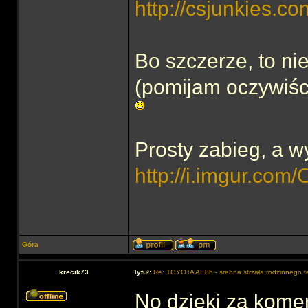
http://csjunkies.co
Bo szczerze, to ni
(pomijam oczywiści
Prosty zabieg, a 
http://i.imgur.com/
Góra
krecik73
Tytuł:
Re: TOYOTA AE86 - srebna strzała rodzinnego 
No dzięki za kome