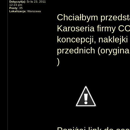
Dołączył(a):
Śr lis 23, 2011
12:23 pm
Posty:
35
Lokalizacja:
Warszawa
Chciałbym przedst
Karoseria firmy C
koncepcji, naklejk
przednich (orygin
)