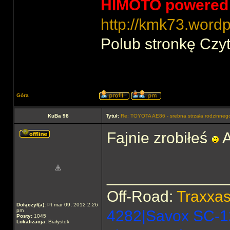
HIMOTO powered
http://kmk73.word
Polub stronkę Czyt
Góra
KuBa 98
Tytuł:
Re: TOYOTA AE86 - srebna strzała rodzinneg
Fajnie zrobiłeś
A
______________
Off-Road:
Traxxa
Dołączył(a):
Pt mar 09, 2012 2:26
pm
4282|Savox SC-1
Posty:
1045
Lokalizacja:
Białystok