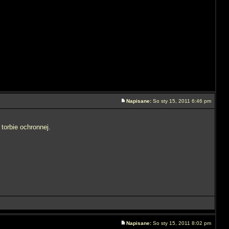
Napisane:
So sty 15, 2011 6:46 pm
torbie ochronnej.
Napisane:
So sty 15, 2011 8:02 pm