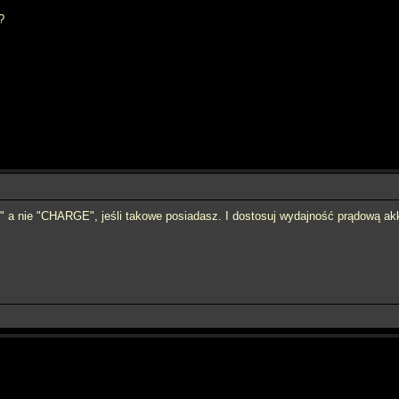
?
a nie "CHARGE", jeśli takowe posiadasz. I dostosuj wydajność prądową akk