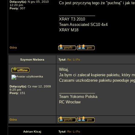
Dołączył(a):
N gru 05, 2010
Co jest przyczyną tego że "puchną" i jak 
12:20 pm
Posty:
307
_________________
XRAY T3 2010
Team Associated SC10 4x4
XRAY M18
Góra
Szymon Niebora
Tytuł:
Re: Li Po
Witaj,
Ja bym ci zalecał kupienie pakietu, który 
Czasami uszkodzenie pakietu powoduje jeg
Dołączył(a):
Cz mar 12, 2009
6:25 pm
_________________
Posty:
151
Team Yokomo Polska
RC Wrocław
Góra
Adrian Kicaj
Tytuł:
Re: Li Po