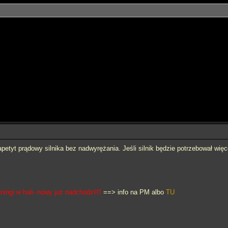
etyt prądowy silnika bez nadwyrężania. Jeśli silnik będzie potrzebował wię
ingi w hali- nowy już nadchodzi!!!
==> info na PM albo
TU