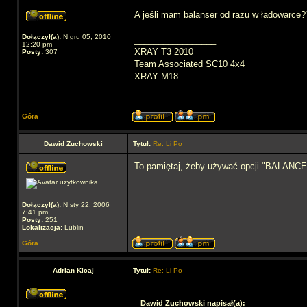
A jeśli mam balanser od razu w ładowarce?
Dołączył(a):
N gru 05, 2010
_________________
12:20 pm
XRAY T3 2010
Posty:
307
Team Associated SC10 4x4
XRAY M18
Góra
Dawid Zuchowski
Tytuł:
Re: Li Po
To pamiętaj, żeby używać opcji "BALANCE" 
Dołączył(a):
N sty 22, 2006
7:41 pm
Posty:
251
Lokalizacja:
Lublin
Góra
Adrian Kicaj
Tytuł:
Re: Li Po
Dawid Zuchowski napisał(a):