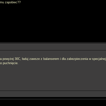
temu zapobiec??
ma powyżej 30C, ładuj zawsze z balanserem i dla zabezpieczenia w specjalnej 
o puchnięcie.