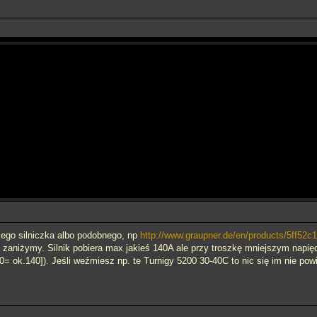
jego silniczka albo podobnego, np
http://www.graupner.de/en/products/5ff52
 zaniżymy. Silnik pobiera max jakieś 140A ale przy troszkę mniejszym napięc
 ok.140]). Jeśli weźmiesz np. te Turnigy 5200 30-40C to nic się im nie pow