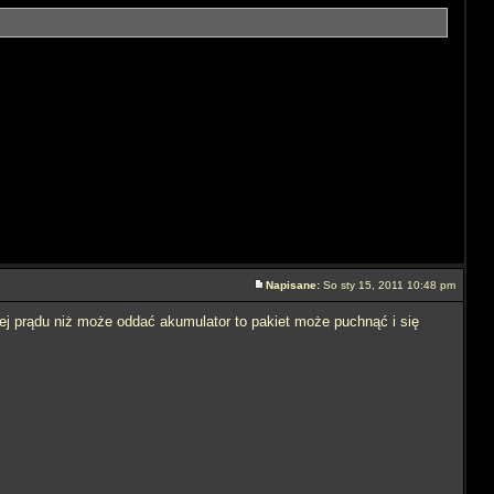
Napisane:
So sty 15, 2011 10:48 pm
cej prądu niż może oddać akumulator to pakiet może puchnąć i się