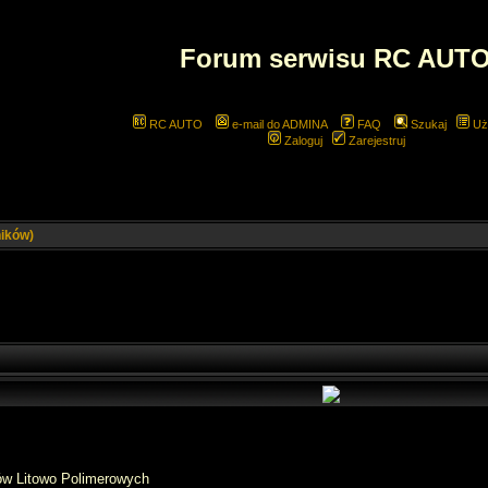
Forum serwisu RC AUT
RC AUTO
e-mail do ADMINA
FAQ
Szukaj
Uż
Zaloguj
Zarejestruj
ników)
ów Litowo Polimerowych