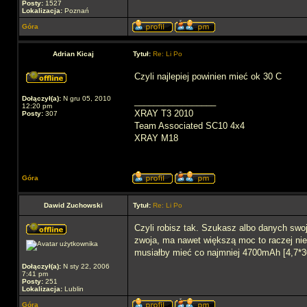
Posty:
1527
Lokalizacja:
Poznań
Góra
Adrian Kicaj
Tytuł:
Re: Li Po
Czyli najlepiej powinien mieć ok 30 C
Dołączył(a):
N gru 05, 2010
_________________
12:20 pm
XRAY T3 2010
Posty:
307
Team Associated SC10 4x4
XRAY M18
Góra
Dawid Zuchowski
Tytuł:
Re: Li Po
Czyli robisz tak. Szukasz albo danych swo
zwoja, ma nawet większą moc to raczej nie
musiałby mieć co najmniej 4700mAh [4,7*30=
Dołączył(a):
N sty 22, 2006
7:41 pm
Posty:
251
Lokalizacja:
Lublin
Góra