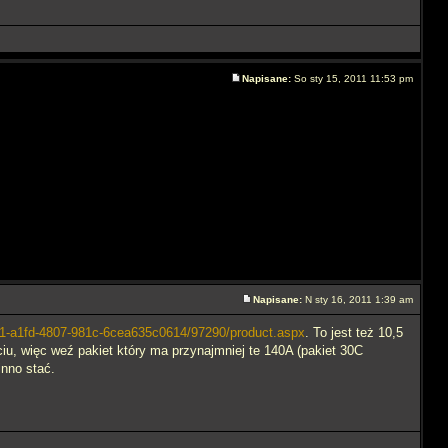
Napisane:
So sty 15, 2011 11:53 pm
Napisane:
N sty 16, 2011 1:39 am
c11-a1fd-4807-981c-6cea635c0614/97290/product.aspx
. To jest też 10,5
iu, więc weź pakiet który ma przynajmniej te 140A (pakiet 30C
inno stać.