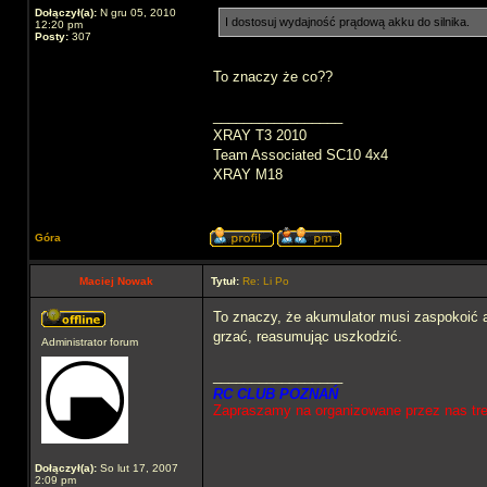
Dołączył(a):
N gru 05, 2010
I dostosuj wydajność prądową akku do silnika.
12:20 pm
Posty:
307
To znaczy że co??
_________________
XRAY T3 2010
Team Associated SC10 4x4
XRAY M18
Góra
Maciej Nowak
Tytuł:
Re: Li Po
To znaczy, że akumulator musi zaspokoić ap
grzać, reasumując uszkodzić.
Administrator forum
_________________
RC CLUB POZNAŃ
Zapraszamy na organizowane przez nas tren
Dołączył(a):
So lut 17, 2007
2:09 pm