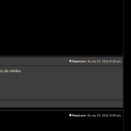
Napisane:
So sty 15, 2011 8:18 pm
u do silnika.
Napisane:
So sty 15, 2011 9:49 pm