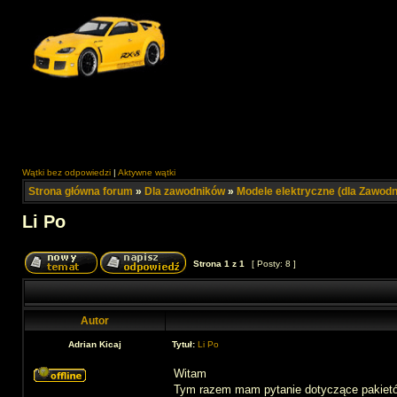
Wątki bez odpowiedzi
|
Aktywne wątki
Strona główna forum
»
Dla zawodników
»
Modele elektryczne (dla Zawod
Li Po
Strona
1
z
1
[ Posty: 8 ]
Autor
Adrian Kicaj
Tytuł:
Li Po
Witam
Tym razem mam pytanie dotyczące pakiet