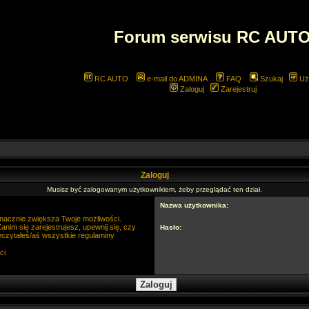
Forum serwisu RC AUT
RC AUTO
e-mail do ADMINA
FAQ
Szukaj
Uż
Zaloguj
Zarejestruj
Zaloguj
Musisz być zalogowanym użytkownikiem, żeby przeglądać ten dział.
Nazwa użytkownika:
 znacznie zwiększa Twoje możliwości.
im się zarejestrujesz, upewnij się, czy
Hasło:
eczytałeś/aś wszystkie regulaminy
ci