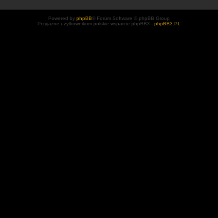
Powered by
phpBB
® Forum Software © phpBB Group
Przyjazne użytkownikom polskie wsparcie phpBB3 -
phpBB3.PL