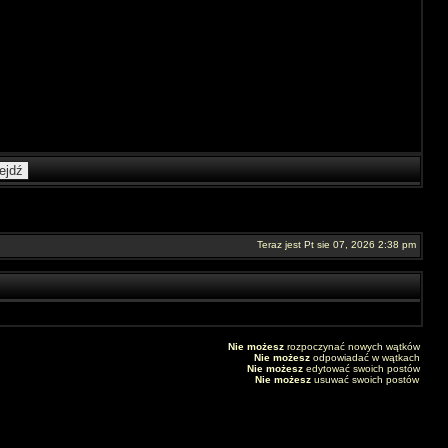
Teraz jest Pt sie 07, 2026 2:38 pm
Nie możesz
rozpoczynać nowych wątków
Nie możesz
odpowiadać w wątkach
Nie możesz
edytować swoich postów
Nie możesz
usuwać swoich postów