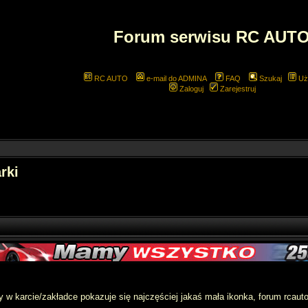
Forum serwisu RC AUT
RC AUTO
e-mail do ADMINA
FAQ
Szukaj
Uż
Zaloguj
Zarejestruj
rki
ny w karcie/zakładce pokazuje się najczęściej jakaś mała ikonka, forum rca