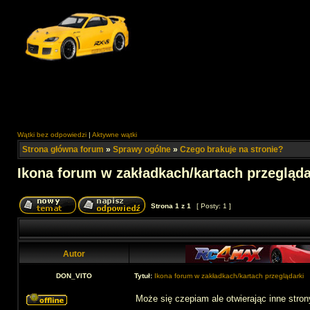
Wątki bez odpowiedzi
|
Aktywne wątki
Strona główna forum
»
Sprawy ogólne
»
Czego brakuje na stronie?
Ikona forum w zakładkach/kartach przegląda
Strona
1
z
1
[ Posty: 1 ]
Autor
DON_VITO
Tytuł:
Ikona forum w zakładkach/kartach przeglądarki
Może się czepiam ale otwierając inne stro