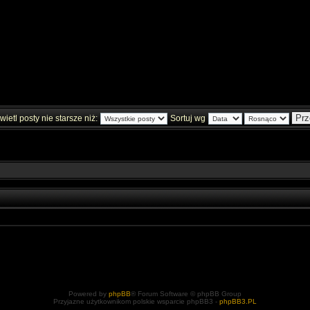
ietl posty nie starsze niż:
Sortuj wg
Powered by
phpBB
® Forum Software © phpBB Group
Przyjazne użytkownikom polskie wsparcie phpBB3 -
phpBB3.PL