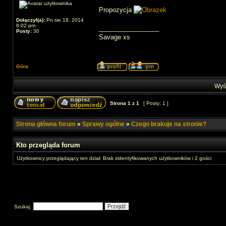
Propozycja
Dołączył(a):
Pn sie 18, 2014
8:02 pm
_________________
Posty:
30
Savage xs
Góra
Wyśw
Strona
1
z
1
[ Posty: 1 ]
Strona główna forum
»
Sprawy ogólne
»
Czego brakuje na stronie?
Kto przegląda forum
Użytkownicy przeglądający ten dział: Brak zidentyfikowanych użytkowników i 2 gości
Szukaj: