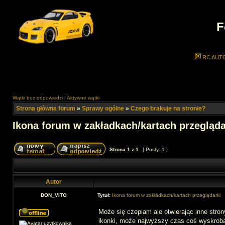
F
RC AUT
Wątki bez odpowiedzi
|
Aktywne wątki
Strona główna forum
»
Sprawy ogólne
»
Czego brakuje na stronie?
Ikona forum w zakładkach/kartach przegląda
Strona
1
z
1
[ Posty: 1 ]
Autor
DON_VITO
Tytuł:
Ikona forum w zakładkach/kartach przeglądarki
Może się czepiam ale otwierając inne stron
ikonki, może najwyższy czas coś wyskrob