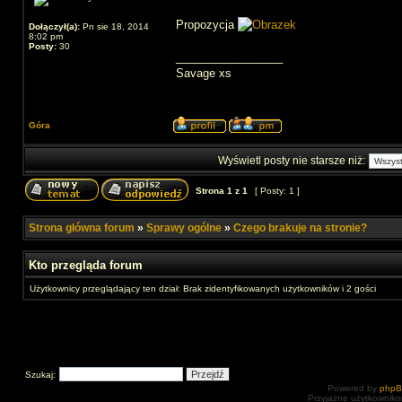
Propozycja
Dołączył(a):
Pn sie 18, 2014
8:02 pm
Posty:
30
_________________
Savage xs
Góra
Wyświetl posty nie starsze niż:
Strona
1
z
1
[ Posty: 1 ]
Strona główna forum
»
Sprawy ogólne
»
Czego brakuje na stronie?
Kto przegląda forum
Użytkownicy przeglądający ten dział: Brak zidentyfikowanych użytkowników i 2 gości
Szukaj:
Powered by
php
Przyjazne użytkowniko