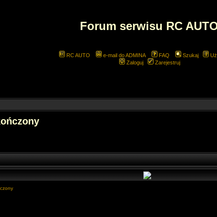
Forum serwisu RC AUT
RC AUTO
e-mail do ADMINA
FAQ
Szukaj
Uż
Zaloguj
Zarejestruj
kończony
ńczony