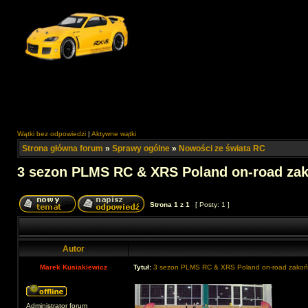
Wątki bez odpowiedzi
|
Aktywne wątki
Strona główna forum
»
Sprawy ogólne
»
Nowości ze świata RC
3 sezon PLMS RC & XRS Poland on-road za
Strona
1
z
1
[ Posty: 1 ]
Autor
Marek Kusiakiewicz
Tytuł:
3 sezon PLMS RC & XRS Poland on-road zako
Administrator forum