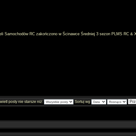
odeli Samochodów RC zakończono w Ścinawce Średniej 3 sezon PLMS RC & 
ietl posty nie starsze niż:
Sortuj wg