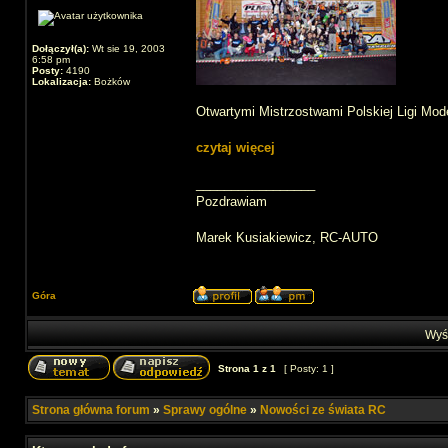
Dołączył(a):
Wt sie 19, 2003
6:58 pm
Posty:
4190
Lokalizacja:
Bożków
Otwartymi Mistrzostwami Polskiej Ligi M
czytaj więcej
_________________
Pozdrawiam
Marek Kusiakiewicz, RC-AUTO
Góra
Wyśw
Strona
1
z
1
[ Posty: 1 ]
Strona główna forum
»
Sprawy ogólne
»
Nowości ze świata RC