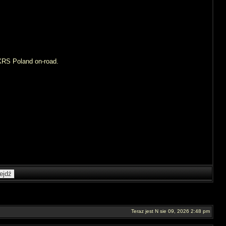
XRS Poland on-road.
Teraz jest N sie 09, 2026 2:48 pm