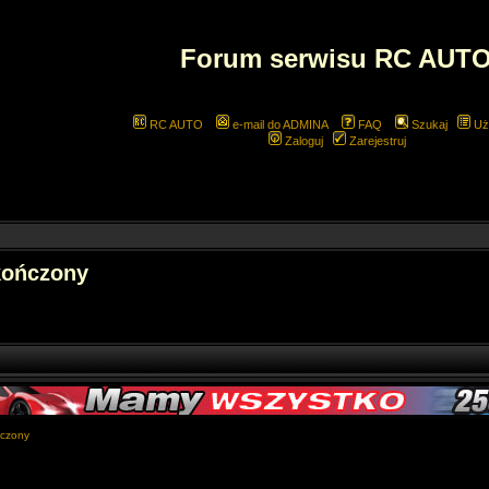
Forum serwisu RC AUT
RC AUTO
e-mail do ADMINA
FAQ
Szukaj
Uż
Zaloguj
Zarejestruj
kończony
ńczony