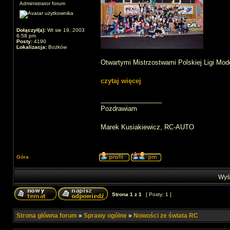
Administrator forum
Dołączył(a):
Wt sie 19, 2003
6:58 pm
Posty:
4190
Lokalizacja:
Bożków
Otwartymi Mistrzostwami Polskiej Ligi M
czytaj więcej
_________________
Pozdrawiam
Marek Kusiakiewicz, RC-AUTO
Góra
Wyśw
Strona
1
z
1
[ Posty: 1 ]
Strona główna forum
»
Sprawy ogólne
»
Nowości ze świata RC