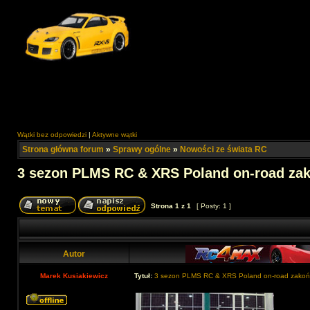
Wątki bez odpowiedzi
|
Aktywne wątki
Strona główna forum
»
Sprawy ogólne
»
Nowości ze świata RC
3 sezon PLMS RC & XRS Poland on-road za
Strona
1
z
1
[ Posty: 1 ]
Autor
Marek Kusiakiewicz
Tytuł:
3 sezon PLMS RC & XRS Poland on-road zako