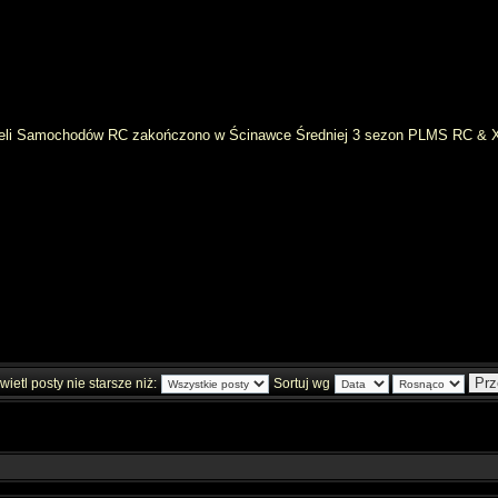
odeli Samochodów RC zakończono w Ścinawce Średniej 3 sezon PLMS RC & 
ietl posty nie starsze niż:
Sortuj wg