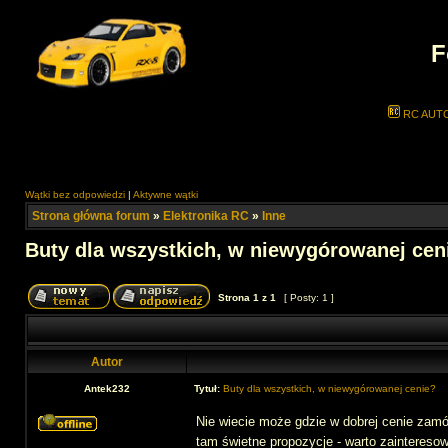
F
RC AUT
Wątki bez odpowiedzi
|
Aktywne wątki
Strona główna forum
»
Elektronika RC
»
Inne
Buty dla wszystkich, w niewygórowanej cen
Strona
1
z
1
[ Posty: 1 ]
Autor
Antek232
Tytuł:
Buty dla wszystkich, w niewygórowanej cenie?
Nie wiecie może gdzie w dobrej cenie zamów
tam świetne propozycje - warto zaintereso