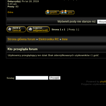
Dołączył(a):
Pn lut 18, 2019
9:23 am
Posty:
83
Góra
Wyświetl posty nie starsze niż:
Strona
1
z
1
[ Posty: 1 ]
Strona główna forum
»
Elektronika RC
»
Inne
Kto przegląda forum
Użytkownicy przeglądający ten dział: Brak zidentyfikowanych użytkowników i 1 gość
Szukaj:
Powered by
php
Przyjazne użytkowniko