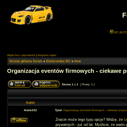
F
RC AUT
Wątki bez odpowiedzi
|
Aktywne wątki
Strona główna forum
»
Elektronika RC
»
Inne
Organizacja eventów firmowych - ciekawe p
Strona
1
z
1
[ Posty: 1 ]
Autor
Antek232
Tytuł:
Organizacja eventów firmowych - ciekawe propoz
Znacie może tego typu opcje? Widzę, że
t
prywatnych - już od lat. Myślicie, że warto