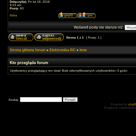
Dołączył(a):
Pn lut 18, 2019
9:23 am
Posty:
83
Góra
Wyświetl posty nie starsze niż:
Strona
1
z
1
[ Posty: 1 ]
Strona główna forum
»
Elektronika RC
»
Inne
Kto przegląda forum
Użytkownicy przeglądający ten dział: Brak zidentyfikowanych użytkowników i 3 gości
Szukaj:
Powered by
php
Przyjazne użytkowniko