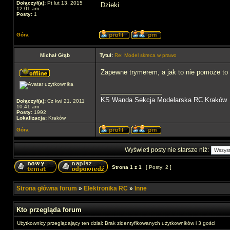
Dołączył(a):
Pt lut 13, 2015
Dzieki
12:01 am
Posty:
1
Góra
Michał Głąb
Tytuł:
Re: Model skreca w prawo
Zapewne trymerem, a jak to nie pomoże to u
_________________
KS Wanda Sekcja Modelarska RC Kraków
Dołączył(a):
Cz kwi 21, 2011
10:41 am
Posty:
1992
Lokalizacja:
Kraków
Góra
Wyświetl posty nie starsze niż:
Strona
1
z
1
[ Posty: 2 ]
Strona główna forum
»
Elektronika RC
»
Inne
Kto przegląda forum
Użytkownicy przeglądający ten dział: Brak zidentyfikowanych użytkowników i 3 gości