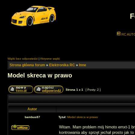
F
RC AUT
Wątki bez odpowiedzi
|
Aktywne wątki
Strona główna forum
»
Elektronika RC
»
Inne
Model skreca w prawo
Strona
1
z
1
[ Posty: 2 ]
Autor
bambus87
Tytuł:
Model skreca w prawo
Witam. Mam problem mój himoto emxt-1 bru
kontrowania aby sprzęt jechał prosto jak t