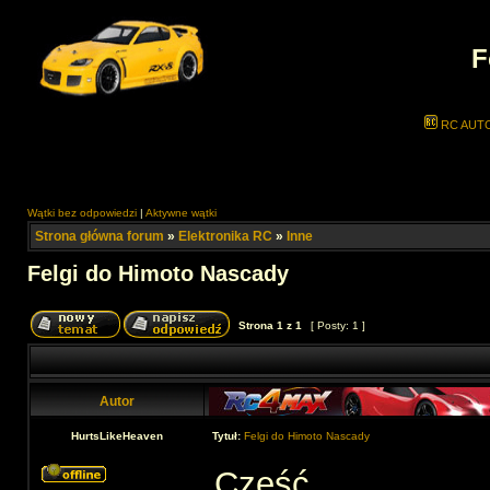
F
RC AUT
Wątki bez odpowiedzi
|
Aktywne wątki
Strona główna forum
»
Elektronika RC
»
Inne
Felgi do Himoto Nascady
Strona
1
z
1
[ Posty: 1 ]
Autor
HurtsLikeHeaven
Tytuł:
Felgi do Himoto Nascady
Cześć,