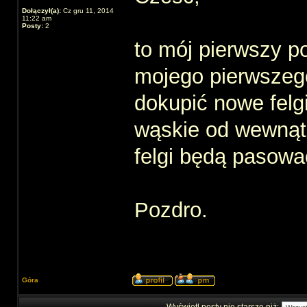
Dołączył(a):
Cz gru 11, 2014
11:22 am
Posty:
2
to mój pierwszy p
mojego pierwszego
dokupić nowe felgi
wąskie od wewnątr
felgi będą pasowa
Pozdro.
Góra