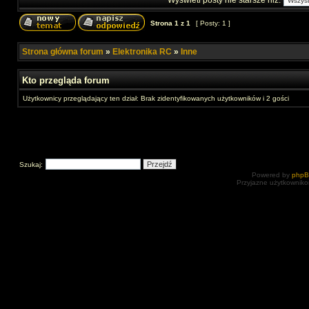
Wyświetl posty nie starsze niż:
Strona
1
z
1
[ Posty: 1 ]
Strona główna forum
»
Elektronika RC
»
Inne
Kto przegląda forum
Użytkownicy przeglądający ten dział: Brak zidentyfikowanych użytkowników i 2 gości
Szukaj:
Powered by
php
Przyjazne użytkowniko