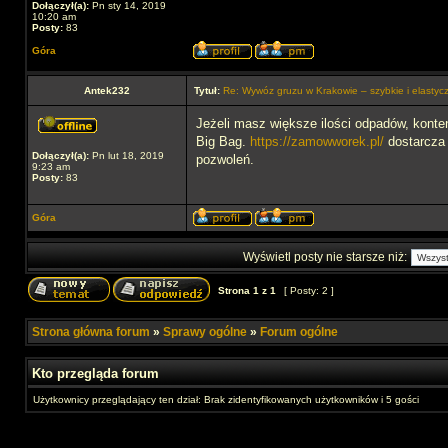
Dołączył(a):
Pn sty 14, 2019
10:20 am
Posty:
83
Góra
Antek232
Tytuł:
Re: Wywóz gruzu w Krakowie – szybkie i elastyc
Jeżeli masz większe ilości odpadów, konten
Big Bag.
https://zamowworek.pl/
dostarcza 
Dołączył(a):
Pn lut 18, 2019
pozwoleń.
9:23 am
Posty:
83
Góra
Wyświetl posty nie starsze niż:
Strona
1
z
1
[ Posty: 2 ]
Strona główna forum
»
Sprawy ogólne
»
Forum ogólne
Kto przegląda forum
Użytkownicy przeglądający ten dział: Brak zidentyfikowanych użytkowników i 5 gości