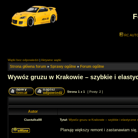
F
RC AUT
Wątki bez odpowiedzi
|
Aktywne wątki
Strona główna forum
»
Sprawy ogólne
»
Forum ogólne
Wywóz gruzu w Krakowie – szybkie i elasty
Strona
1
z
1
[ Posty: 2 ]
Autor
Ciastulka88
Tytuł:
Wywóz gruzu w Krakowie – szybkie i elastyczne 
Planuję większy remont i zastanawiam się,