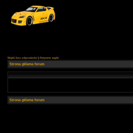
Wątki bez odpowiedzi
|
Aktywne wątki
Strona główna forum
Strona główna forum