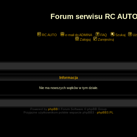
Forum serwisu RC AUT
RC AUTO
e-mail do ADMINA
FAQ
Szukaj
Uż
Zaloguj
Zarejestruj
Informacja
Nie ma nowszych wątków w tym dziale.
Powered by
phpBB
® Forum Software © phpBB Group
Przyjazne użytkownikom polskie wsparcie phpBB3 -
phpBB3.PL