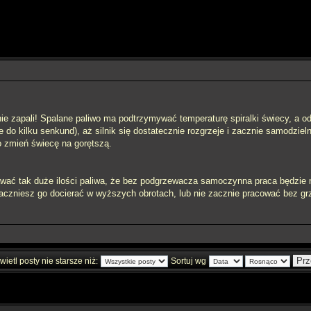
nie zapali! Spalane paliwo ma podtrzymywać temperaturę spiralki świecy, a od 
o kilku senkund), aż silnik się dostatecznie rozgrzeje i zacznie samodzielni
o zmień świecę na gorętszą.
awać tak duże ilości paliwa, że bez podgrzewacza samoczynna praca będzie 
zaczniesz go docierać w wyższych obrotach, lub nie zacznie pracować bez grz
ietl posty nie starsze niż:
Sortuj wg