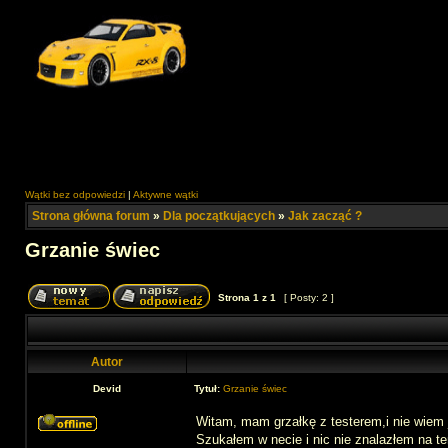
Wątki bez odpowiedzi
|
Aktywne wątki
Strona główna forum
»
Dla początkujących
»
Jak zacząć ?
Grzanie świec
Strona
1
z
1
[ Posty: 2 ]
Autor
Devid
Tytuł:
Grzanie świec
Witam, mam grzałkę z testerem,i nie wiem 
Szukałem w necie i nic nie znalazłem na te