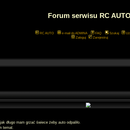
Forum serwisu RC AUT
RC AUTO
e-mail do ADMINA
FAQ
Szukaj
Uż
Zaloguj
Zarejestruj
jak długo mam grzać świece żeby auto odpaliło.
n temat.