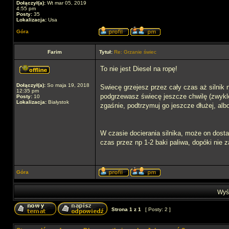
Dołączył(a):
Wt mar 05, 2019
4:55 pm
Posty:
35
Lokalizacja:
Usa
Góra
Farim
Tytuł:
Re: Grzanie świec
To nie jest Diesel na ropę!
Dołączył(a):
So maja 19, 2018
Swiecę grzejesz przez cały czas aż silnik 
12:35 pm
podgrzewasz świecę jeszcze chwilę (zwykle d
Posty:
10
Lokalizacja:
Białystok
zgaśnie, podtrzymuj go jeszcze dłużej, alb
W czasie docierania silnika, może on dost
czas przez np 1-2 baki paliwa, dopóki nie 
Góra
Wyśw
Strona
1
z
1
[ Posty: 2 ]