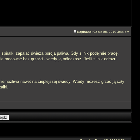
Napisane:
Cz sie 08, 2019 3:44 pm
spiralki zapalać świeża porcja paliwa. Gdy silnik podejmie pracę,
e pracować bez grzałki - wtedy ją odłączasz. Jeśli silnik odrazu
niemożliwa nawet na cieplejszej świecy. Wtedy możesz grzać ją cały
ałki.