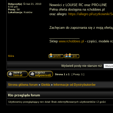
Dołączył(a):
Śr kwi 21, 2010
Nowości z LOUISE RC oraz PRO-LINE
6:55 pm
Pełna oferta dostępna na rchobbies.pl
Posty:
58
Lokalizacja:
Kraków
oraz allegro:
https://allegro.pl/uzytkownik/
Zachęcam do zapoznania się z moją ofertą
_________________
Sklep
www.rchobbies.pl
- części, modele rc
Góra
Wyświetl posty nie starsze niż:
Strona
1
z
1
[ Posty: 1 ]
Strona główna forum
»
Giełda
»
Informacje od Dystrybutorów
Kto przegląda forum
Użytkownicy przeglądający ten dział: Brak zidentyfikowanych użytkowników i 2 gości