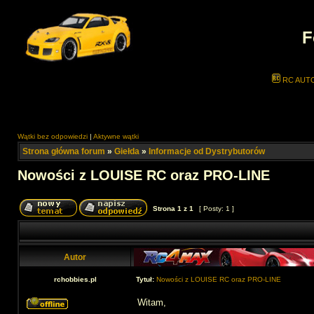
F
RC AUT
Wątki bez odpowiedzi
|
Aktywne wątki
Strona główna forum
»
Giełda
»
Informacje od Dystrybutorów
Nowości z LOUISE RC oraz PRO-LINE
Strona
1
z
1
[ Posty: 1 ]
Autor
rchobbies.pl
Tytuł:
Nowości z LOUISE RC oraz PRO-LINE
Witam,