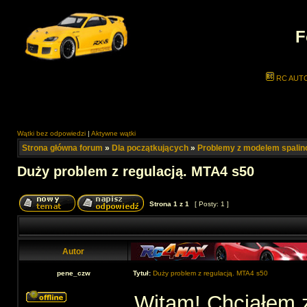
F
RC AUT
Wątki bez odpowiedzi
|
Aktywne wątki
Strona główna forum
»
Dla początkujących
»
Problemy z modelem spali
Duży problem z regulacją. MTA4 s50
Strona
1
z
1
[ Posty: 1 ]
Autor
pene_czw
Tytuł:
Duży problem z regulacją. MTA4 s50
Witam! Chciałem z