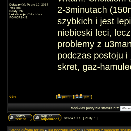
Dołączył(a):
Pt gru 19, 2014
2-3minutach (150m
7:51 pm
Posty:
26
Lokalizacja:
Człuchów -
POMORSKIE
szybkich i jest le
niebieski leci, l
problemy z u3man
podczas postoju i
skret, gaz-hamule
Góra
Wyświetl posty nie starsze niż:
Strona
1
z
1
[ Posty: 1 ]
Strona główna forum
»
Dla początkujących
»
Problemy z modelem spali