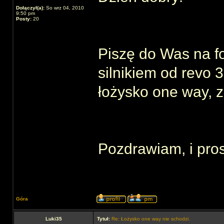
Dołączył(a):
So wrz 04, 2010
9:50 pm
Posty:
20
Piszę do Was na 
silnikiem od revo 
łożysko one way, z
Pozdrawiam, i pro
Góra
Luki35
Tytuł:
Re: Łożysko one way nie schodzi.