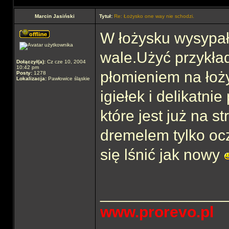
Marcin Jasiński
Tytuł:
Re: Łożysko one way nie schodzi.
W łożysku wysypały
wale.Użyć przykła
Dołączył(a):
Cz cze 10, 2004
10:42 pm
płomieniem na łoż
Posty:
1278
Lokalizacja:
Pawłowice śląskie
igiełek i delikatn
które jest już na s
dremelem tylko oc
się lśnić jak nowy
______________
www.prorevo.pl