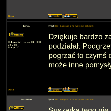
Góra
twhou
Tytuł:
Re: Łożysko one way nie schodzi.
Dziękuje bardzo z
Dołączył(a):
So wrz 04, 2010
podziałał. Podgrz
9:50 pm
Posty:
20
pogrzać to czymś 
może inne pomysł
Góra
iwadrian
Tytuł:
Re: Łożysko one way nie schodzi.
Suszarką tego nie 