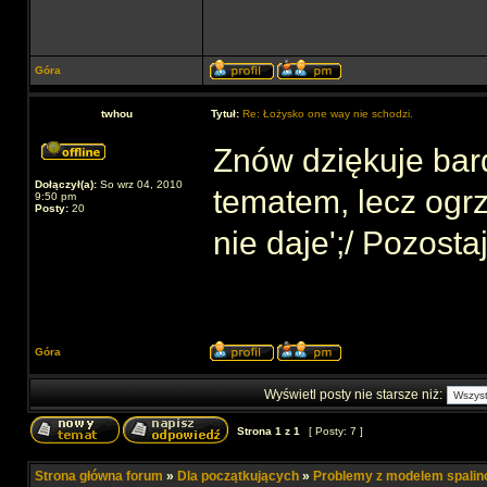
Góra
twhou
Tytuł:
Re: Łożysko one way nie schodzi.
Znów dziękuje bar
Dołączył(a):
So wrz 04, 2010
tematem, lecz ogr
9:50 pm
Posty:
20
nie daje';/ Pozosta
Góra
Wyświetl posty nie starsze niż:
Strona
1
z
1
[ Posty: 7 ]
Strona główna forum
»
Dla początkujących
»
Problemy z modelem spali