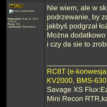
Nie wiem, ale w sk
podrzewanie, by zd
Dołączył(a):
Śr lip 31, 2013
1:08 pm
jakbyś podgrzał ło
Posty:
792
Lokalizacja:
Świnoujście
Można dodatkowo w
i czy da sie to zr
______________
RC8T (e-konwesj
KV2000, BMS-63
Savage XS Flux:E
Mini Recon RTR,ka