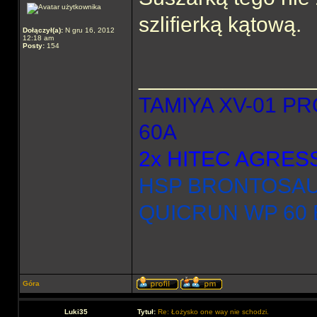
szlifierką kątową.
Dołączył(a):
N gru 16, 2012
12:18 am
Posty:
154
______________
TAMIYA XV-01 P
60A
2x HITEC AGRES
HSP BRONTOSAU
QUICRUN WP 60 
Góra
Luki35
Tytuł:
Re: Łożysko one way nie schodzi.