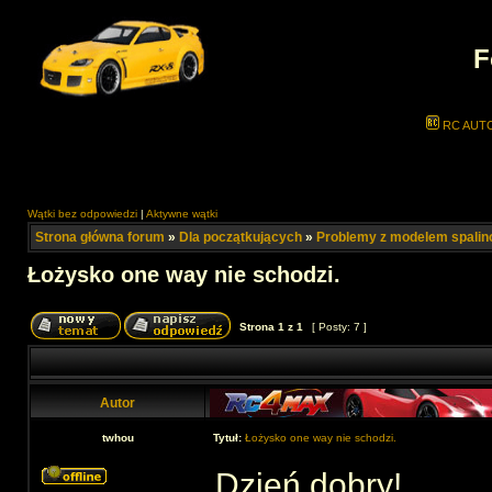
F
RC AUT
Wątki bez odpowiedzi
|
Aktywne wątki
Strona główna forum
»
Dla początkujących
»
Problemy z modelem spali
Łożysko one way nie schodzi.
Strona
1
z
1
[ Posty: 7 ]
Autor
twhou
Tytuł:
Łożysko one way nie schodzi.
Dzień dobry!