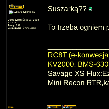
Suszarką??
Dołączył(a):
Śr lip 31, 2013
1:08 pm
To trzeba ogniem p
Posty:
792
Lokalizacja:
Świnoujście
______________
RC8T (e-konwesj
KV2000, BMS-63
Savage XS Flux:E
Mini Recon RTR,ka
Góra