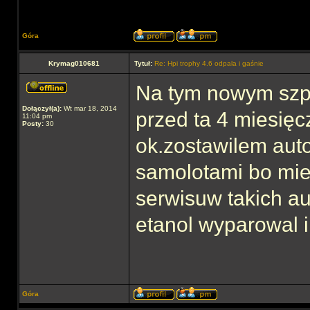
Góra
Krymag010681
Tytuł:
Re: Hpi trophy 4.6 odpala i gaśnie
Na tym nowym szpr
Dołączył(a):
Wt mar 18, 2014
przed ta 4 miesięc
11:04 pm
Posty:
30
ok.zostawilem auto
samolotami bo mies
serwisuw takich au
etanol wyparowal 
Góra