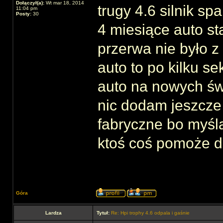
Dołączył(a):
Wt mar 18, 2014
trugy 4.6 silnik sp
11:04 pm
Posty:
30
4 miesiące auto st
przerwa nie było z
auto to po kilku 
auto na nowych świ
nic dodam jeszcze
fabryczne bo myśl
ktoś coś pomoże d
Góra
Lardza
Tytuł:
Re: Hpi trophy 4.6 odpala i gaśnie