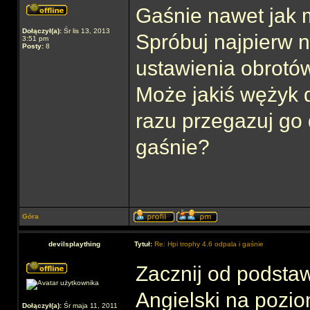
Gaśnie nawet jak 
Dołączył(a):
Śr lis 13, 2013
Spróbuj najpierw n
3:51 pm
Posty:
8
ustawienia obrotów
Może jakiś wężyk d
razu przegazuj go 
gaśnie?
Góra
devilsplaything
Tytuł:
Re: Hpi trophy 4.6 odpala i gaśnie
Zacznij od podstaw,
Angielski na pozi
Dołączył(a):
Śr maja 11, 2011