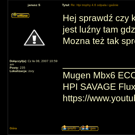
janusz S
Tytuł:
Re: Hpi trophy 4.6 odpala i gaśnie
Hej sprawdź czy 
jest luźny tam gd
Mozna też tak s
______________
Dołączył(a):
Cz lis 08, 2007 10:59
am
Posty:
235
Lokalizacja:
żory
Mugen Mbx6 ECO
HPI SAVAGE Flu
https://www.yout
Góra