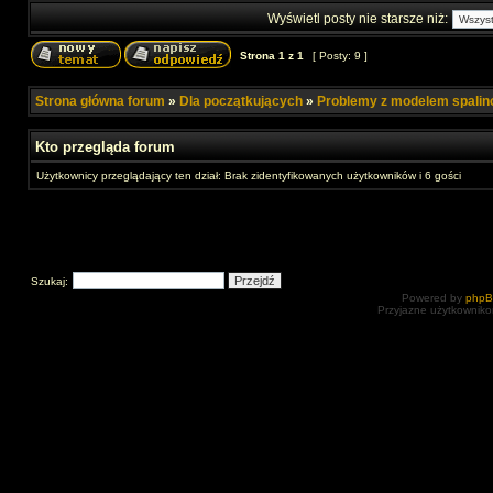
Wyświetl posty nie starsze niż:
Strona
1
z
1
[ Posty: 9 ]
Strona główna forum
»
Dla początkujących
»
Problemy z modelem spali
Kto przegląda forum
Użytkownicy przeglądający ten dział: Brak zidentyfikowanych użytkowników i 6 gości
Szukaj:
Powered by
php
Przyjazne użytkowniko