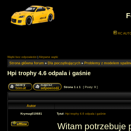
F
RC AUT
Wątki bez odpowiedzi
|
Aktywne wątki
Strona główna forum
»
Dla początkujących
»
Problemy z modelem spali
Hpi trophy 4.6 odpala i gaśnie
Strona
1
z
1
[ Posty: 9 ]
Autor
Krymag010681
Tytuł:
Hpi trophy 4.6 odpala i gaśnie
Witam potrzebuje 