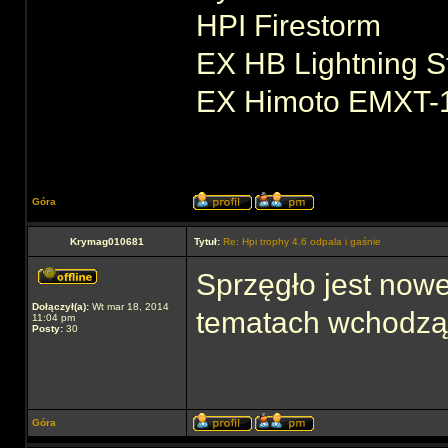
HPI Firestorm
EX HB Lightning S
EX Himoto EMXT-
Góra
Krymag010681
Tytuł:
Re: Hpi trophy 4.6 odpala i gaśnie
Sprzęgło jest now
Dołączył(a):
Wt mar 18, 2014
tematach wchodzą 
11:04 pm
Posty:
30
Góra