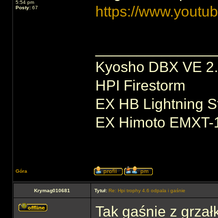
5:54 pm
https://www.you
Posty:
67
______________
Kyosho DBX VE 2
HPI Firestorm
EX HB Lightning S
EX Himoto EMXT-
Góra
Krymag010681
Tytuł:
Re: Hpi trophy 4.6 odpala i gaśnie
Tak gaśnie z grzał