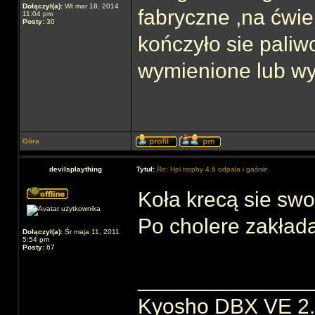
Dołączył(a):
Wt mar 18, 2014
fabryczne ,na ćwie
11:04 pm
Posty:
30
kończyło sie paliw
wymienione lub w
Góra
devilsplaything
Tytuł:
Re: Hpi trophy 4.6 odpala i gaśnie
Koła krecą sie sw
Po cholere zakład
Dołączył(a):
Śr maja 11, 2011
5:54 pm
Posty:
67
______________
Kyosho DBX VE 2