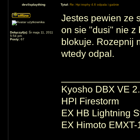
devilsplaything
Tytuł:
Re: Hpi trophy 4.6 odpala i gaśnie
Jestes pewien ze 
on sie "dusi" nie z
Dołączył(a):
Śr maja 11, 2011
5:54 pm
blokuje. Rozepnij 
Posty:
67
wtedy odpal.
______________
Kyosho DBX VE 2
HPI Firestorm
EX HB Lightning S
EX Himoto EMXT-