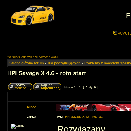
F
RC AUT
Wątki bez odpowiedzi
|
Aktywne wątki
Strona główna forum
»
Dla początkujących
»
Problemy z modelem spali
HPI Savage X 4.6 - roto start
Strona
1
z
1
[ Posty: 6 ]
Autor
Lardza
Tytuł:
HPI Savage X 4.6 - roto start
Rozwiązany