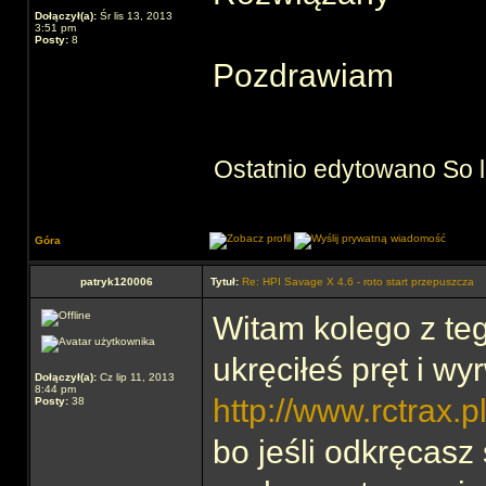
Dołączył(a):
Śr lis 13, 2013
3:51 pm
Posty:
8
Pozdrawiam
Ostatnio edytowano So 
Góra
patryk120006
Tytuł:
Re: HPI Savage X 4.6 - roto start przepuszcza
Witam kolego z teg
ukręciłeś pręt i wy
Dołączył(a):
Cz lip 11, 2013
8:44 pm
http://www.rctrax.p
Posty:
38
bo jeśli odkręcasz