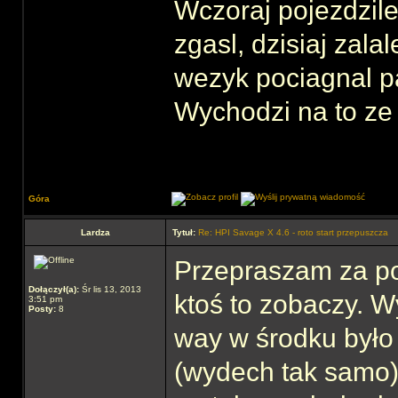
Wczoraj pojezdzil
zgasl, dzisiaj zal
wezyk pociagnal pal
Wychodzi na to ze 
Góra
Lardza
Tytuł:
Re: HPI Savage X 4.6 - roto start przepuszcza
Przepraszam za po
Dołączył(a):
Śr lis 13, 2013
ktoś to zobaczy. W
3:51 pm
Posty:
8
way w środku było
(wydech tak samo)