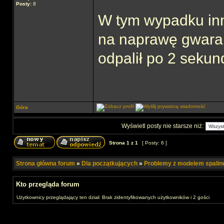
Posty:
8
W tym wypadku inn
na naprawę gwaran
odpalił po 2 seku
Góra
Wyświetl posty nie starsze niż:
Strona
1
z
1
[ Posty: 6 ]
Strona główna forum
»
Dla początkujących
»
Problemy z modelem spali
Kto przegląda forum
Użytkownicy przeglądający ten dział: Brak zidentyfikowanych użytkowników i 2 gości