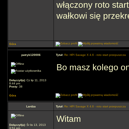
włączony roto star
wałkowi się przekrę
Góra
patryk120006
Tytuł:
Re: HPI Savage X 4.6 - roto start przepuszcza
Bo masz kolego o
Dołączył(a):
Cz lip 11, 2013
8:44 pm
Posty:
38
Góra
Lardza
Tytuł:
Re: HPI Savage X 4.6 - roto start przepuszcza
Witam
Dołączył(a):
Śr lis 13, 2013
3:51 pm