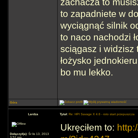
zachacza to musisz
to zapadniete w d
wyciągnąć silnik od
to naco nachodzi 
sciągasz i widzisz 
łożysko jednokieru
bo mu lekko.
Góra
Lardza
Tytuł:
Re: HPI Savage X 4.6 - roto start przepuszcza
Ukręciłem to:
http:
Dołączył(a):
Śr lis 13, 2013
3:51 pm