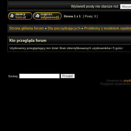
Wyświetl posty nie starsze niż:
Strona
1
z
1
[ Posty: 3 ]
Strona główna forum
»
Dla początkujących
»
Problemy z modelem spali
Kto przegląda forum
Użytkownicy przeglądający ten dział: Brak zidentyfikowanych użytkowników i 5 gości
Szukaj:
Powered by
php
Przyjazne użytkowniko