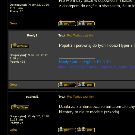
Nie wiem czy pisze w odpowiednim dziale,
Dołączył(a):
Pt sty 22, 2010
z dostępem do części a słyszałem, że to kl
11:18 am
Posty:
25
Góra
Reely8
Tytuł:
Re: Terrier, czyj klon.
Popatrz i porównaj do tych Hobao Hyper 7 
Dołączył(a):
N sie 26, 2012
_________________
9:16 pm
Reely Carbon Fighter BL 1:10
Posty:
465
inne: Ansmann Carson Jamara Kyosho Re
Góra
pabloxl1
Tytuł:
Re: Terrier, czyj klon.
Dzięki za zainteresowanie tematem ale ch
Niestety to nie te modele (szkoda).
Dołączył(a):
Pt sty 22, 2010
11:18 am
Posty:
25
Góra