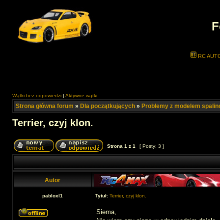
F
RC AUT
Wątki bez odpowiedzi
|
Aktywne wątki
Strona główna forum
»
Dla początkujących
»
Problemy z modelem spali
Terrier, czyj klon.
Strona
1
z
1
[ Posty: 3 ]
Autor
pabloxl1
Tytuł:
Terrier, czyj klon.
Siema,