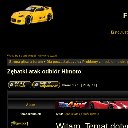
F
RC AUT
Wątki bez odpowiedzi
|
Aktywne wątki
Strona główna forum
»
Dla początkujących
»
Problemy z modelem elekt
Zębatki atak odbiór Himoto
Strona
1
z
1
[ Posty: 11 ]
Autor
tomaszeklolek
Tytuł:
Zębatki atak odbiór Himoto
Witam. Temat doty