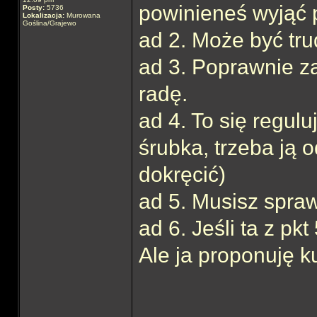
powinieneś wyjąć pi
Posty:
5736
Lokalizacja:
Murowana
Goślina/Grajewo
ad 2. Może być tru
ad 3. Poprawnie 
radę.
ad 4. To się regulu
śrubka, trzeba ją 
dokręcić)
ad 5. Musisz spraw
ad 6. Jeśli ta z p
Ale ja proponuję ku
______________