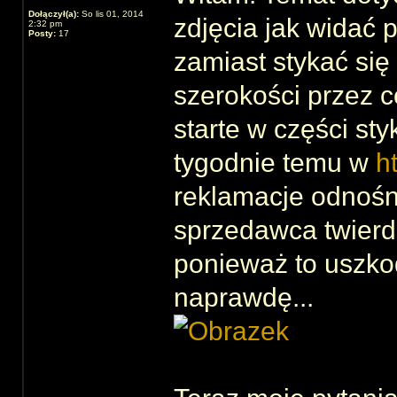
Dołączył(a):
So lis 01, 2014
zdjęcia jak widać 
2:32 pm
Posty:
17
zamiast stykać się
szerokości przez c
starte w części st
tygodnie temu w
h
reklamacje odnośn
sprzedawca twierdz
ponieważ to uszko
naprawdę...