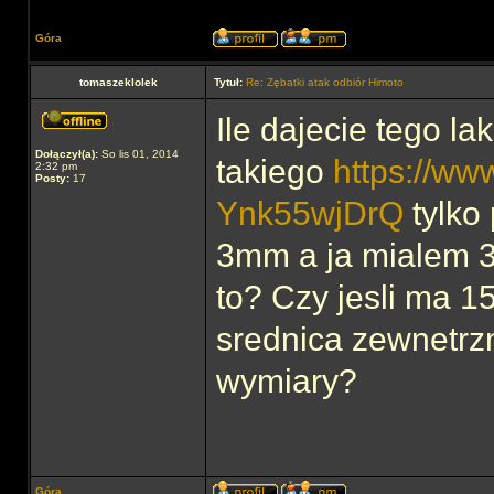
Góra
tomaszeklolek
Tytuł:
Re: Zębatki atak odbiór Himoto
Ile dajecie tego l
Dołączył(a):
So lis 01, 2014
takiego
https://ww
2:32 pm
Posty:
17
Ynk55wjDrQ
tylko
3mm a ja mialem 3.
to? Czy jesli ma 1
srednica zewnetrz
wymiary?
Góra