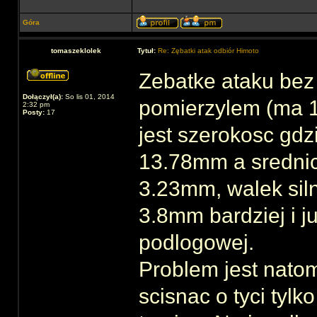
Góra
tomaszeklolek
Tytuł:
Re: Zębatki atak odbiór Himoto
Zebatke ataku bez
Dołączył(a):
So lis 01, 2014
pomierzylem (ma 
2:32 pm
Posty:
17
jest szerokosc gdz
13.78mm a srednic
3.23mm, walek sil
3.8mm bardziej i ju
podlogowej.
Problem jest natom
scisnac o tyci tyl