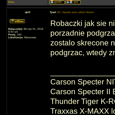
Góra
qkill
Tytuł:
Re: Zębatki atak odbiór Himoto
Robaczki jak sie ni
Dołączył(a):
Wt mar 01, 2016
porzadnie podgrza
9:54 am
Posty:
160
Lokalizacja:
Warszawa
zostalo skrecone n
podgrzac, wtedy zn
______________
Carson Specter N
Carson Specter I
Thunder Tiger K-R
Traxxas X-MAXX lo