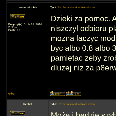
tomaszeklolek
Tytuł:
Re: Zębatki atak odbiór Himoto
Dzieki za pomoc. A
Dołączył(a):
So lis 01, 2014
niszczyl odbioru p
2:32 pm
Posty:
17
mozna laczyc modul
byc albo 0.8 albo 
pamietac zeby zrob
dluzej niz za p8e
Góra
Reely8
Tytuł:
Re: Zębatki atak odbiór Himoto
Może i będzie szyb