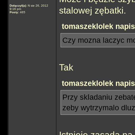
Dołączył(a):
N sie 26, 2012
stalowej zębatki.
9:16 pm
Posty:
465
tomaszeklolek napisa
Czy mozna laczyc mo
Tak
tomaszeklolek napisa
Przy skladaniu zebate
zeby wytrzymalo dlu
Istnieje zasada na 