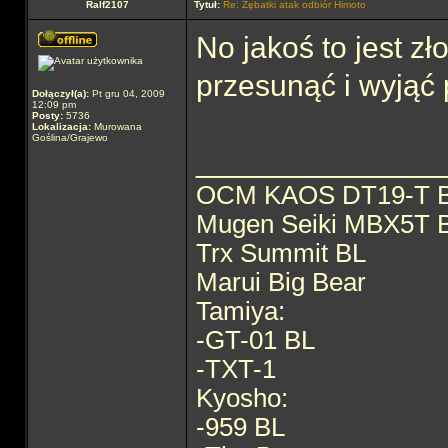
Ralf2107
Tytuł:
Re: Zębatki atak odbiór Himoto
No jakoś to jest z
przesunąć i wyjąć p
Dołączył(a):
Pt gru 04, 2009
12:09 pm
Posty:
5736
Lokalizacja:
Murowana
Goślina/Grajewo
______________
OCM KAOS DT19-T 
Mugen Seiki MBX5T 
Trx Summit BL
Marui Big Bear
Tamiya:
-GT-01 BL
-TXT-1
Kyosho:
-959 BL