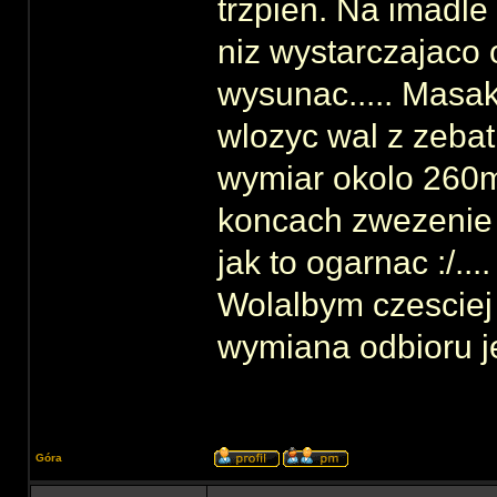
trzpien. Na imadle
niz wystarczajaco 
wysunac..... Masakr
wlozyc wal z zeba
wymiar okolo 260m
koncach zwezenie
jak to ogarnac :/....
Wolalbym czesciej 
wymiana odbioru je
Góra