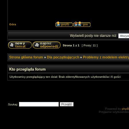
Góra
Wyświetl posty nie starsze niż:
Strona
1
z
1
[ Posty: 11 ]
Strona główna forum
»
Dla początkujących
»
Problemy z modelem elekt
Kto przegląda forum
Użytkownicy przeglądający ten dział: Brak zidentyfikowanych użytkowników i 6 gości
Szukaj:
Powered by
php
Przyjazne użytkowniko