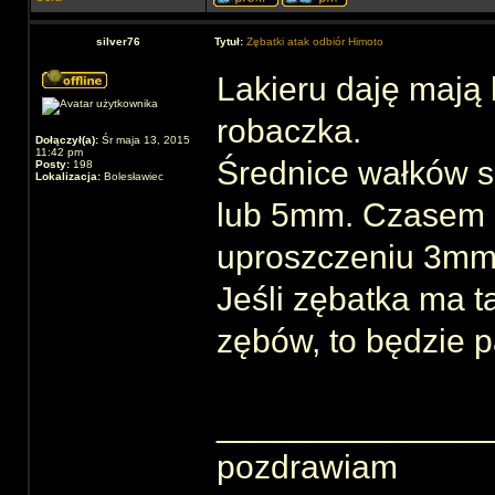
silver76
Tytuł:
Zębatki atak odbiór Himoto
Lakieru daję mają 
robaczka.
Dołączył(a):
Śr maja 13, 2015
11:42 pm
Średnice wałków s
Posty:
198
Lokalizacja:
Bolesławiec
lub 5mm. Czasem 
uproszczeniu 3mm
Jeśli zębatka ma t
zębów, to będzie 
______________
pozdrawiam