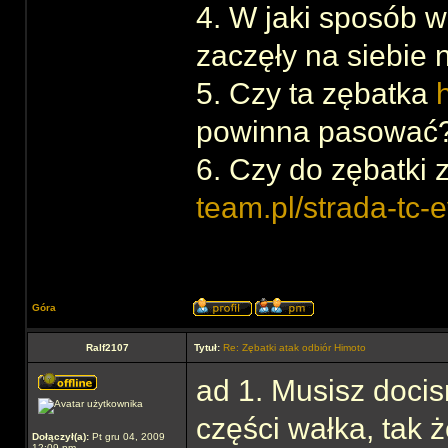
4. W jaki sposób w
zaczęły na siebie 
5. Czy ta zębatka
powinna pasować
6. Czy do zębatki 
team.pl/strada-tc-
Góra
Ralf2107
Tytuł:
Re: Zębatki atak odbiór Himoto
ad 1. Musisz docis
części wałka, tak 
Dołączył(a):
Pt gru 04, 2009
12:09 pm