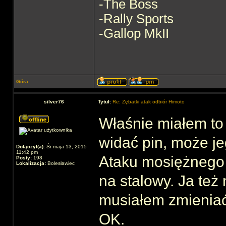
-The Boss
-Rally Sports
-Gallop MkII
Góra
silver76
Tytuł:
Re: Zębatki atak odbiór Himoto
Właśnie miałem to 
widać pin, może je
Dołączył(a):
Śr maja 13, 2015
11:42 pm
Ataku mosiężnego n
Posty:
198
Lokalizacja:
Bolesławiec
na stalowy. Ja też
musiałem zmieniać,
OK.