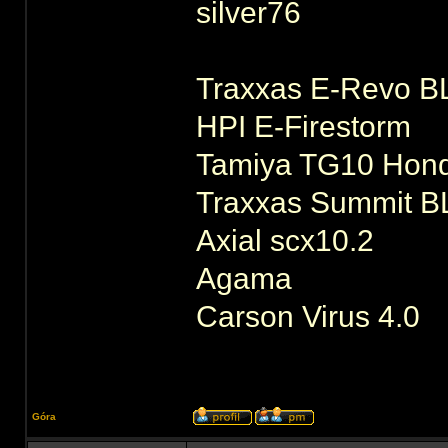
silver76
Traxxas E-Revo B
HPI E-Firestorm
Tamiya TG10 Hond
Traxxas Summit B
Axial scx10.2
Agama
Carson Virus 4.0
Góra