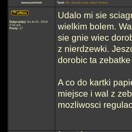
tomaszeklolek
Tytuł:
Re: Zębatki atak odbiór Himoto
Udalo mi sie sciag
Dołączył(a):
So lis 01, 2014
wielkim bolem. Wal
2:32 pm
Posty:
17
sie gnie wiec doro
z nierdzewki. Jesz
dorobic ta zebatke 5
A co do kartki papi
miejsce i wal z ze
mozliwosci regulac