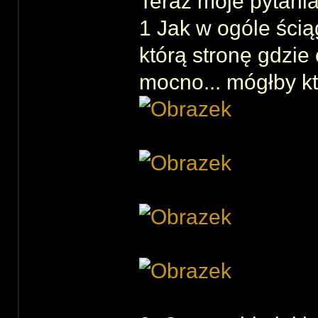
Teraz moje pytani
1 Jak w ogóle ści
którą stronę gdzie 
mocno... mógłby kt