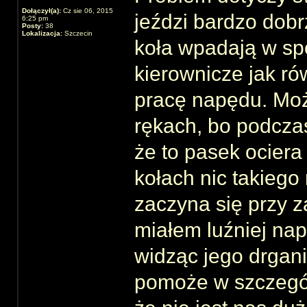
Dołączył(a):
Cz sie 06, 2015
jeździ bardzo dob
6:25 pm
Posty:
38
Lokalizacja:
Szczecin
koła wpadają w sp
kierownicze jak r
pracę napędu. Moż
rękach, bo podcza
że to pasek ociera
kołach nic takiego
zaczyna się przy z
miałem luźniej nap
widząc jego drgan
pomoże w szczegól