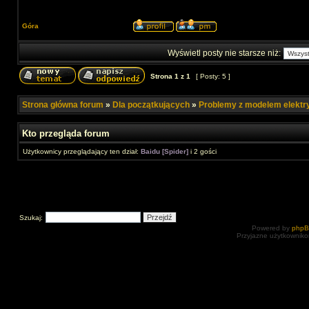
Góra
Wyświetl posty nie starsze niż:
Strona
1
z
1
[ Posty: 5 ]
Strona główna forum
»
Dla początkujących
»
Problemy z modelem elekt
Kto przegląda forum
Użytkownicy przeglądający ten dział:
Baidu [Spider]
i 2 gości
Szukaj:
Powered by
php
Przyjazne użytkowniko