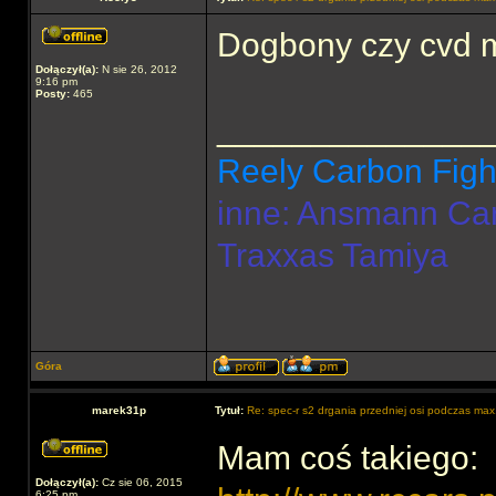
Dogbony czy cvd m
Dołączył(a):
N sie 26, 2012
9:16 pm
Posty:
465
______________
Reely Carbon Figh
inne: Ansmann Ca
Traxxas Tamiya
Góra
marek31p
Tytuł:
Re: spec-r s2 drgania przedniej osi podczas max
Mam coś takiego:
Dołączył(a):
Cz sie 06, 2015
6:25 pm