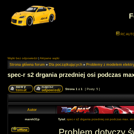
F
RC AUT
Wątki bez odpowiedzi
|
Aktywne wątki
Strona główna forum
»
Dla początkujących
»
Problemy z modelem elekt
spec-r s2 drgania przedniej osi podczas max
Strona
1
z
1
[ Posty: 5 ]
Autor
marek31p
Tytuł:
spec-r s2 drgania przedniej osi podczas max. skr
Problem dotyczy ś