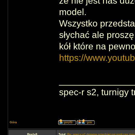
że nie jest nas du
model.
Wszystko przedstaw
słychać ale proszę
kół które na pewno
https://www.yout
______________
spec-r s2, turnigy 
Góra
Reely8
Tytuł:
Re: spec-r s2 drgania przedniej osi podczas max