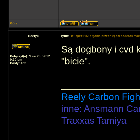
Góra
Reely8
Tytuł:
Re: spec-r s2 drgania przedniej osi podczas max
Są dogbony i cvd kt
Dołączył(a):
N sie 26, 2012
"bicie".
9:16 pm
Posty:
465
______________
Reely Carbon Figh
inne: Ansmann Ca
Traxxas Tamiya