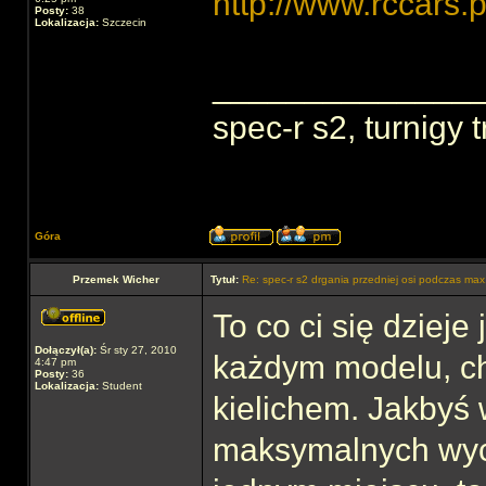
http://www.rccars.p
Posty:
38
Lokalizacja:
Szczecin
______________
spec-r s2, turnigy 
Góra
Przemek Wicher
Tytuł:
Re: spec-r s2 drgania przedniej osi podczas max
To co ci się dzieje
Dołączył(a):
Śr sty 27, 2010
każdym modelu, ch
4:47 pm
Posty:
36
Lokalizacja:
Student
kielichem. Jakbyś w
maksymalnych wych