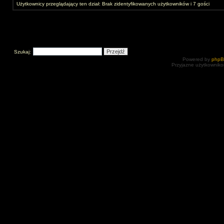
Użytkownicy przeglądający ten dział: Brak zidentyfikowanych użytkowników i 7 gości
Szukaj:
Powered by
php
Przyjazne użytkowniko