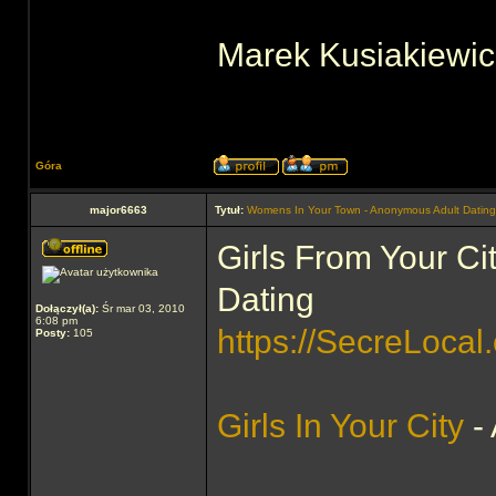
Marek Kusiakiewi
Góra
major6663
Tytuł:
Womens In Your Town - Anonymous Adult Dating 
Girls From Your Ci
Dating
Dołączył(a):
Śr mar 03, 2010
6:08 pm
https://SecreLocal
Posty:
105
Girls In Your City
- 