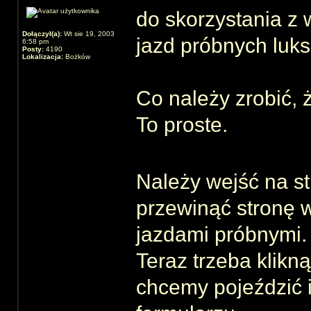
do skorzystania z 
Dołączył(a):
Wt sie 19, 2003
jazd próbnych lu
6:58 pm
Posty:
4190
Lokalizacja:
Bożków
Co należy zrobić, 
To proste.
Należy wejść na s
przewinąć stronę w
jazdami próbnymi.
Teraz trzeba klik
chcemy pojeździć 