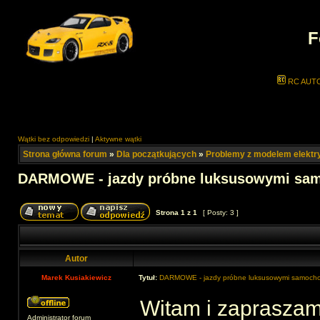
F
RC AUT
Wątki bez odpowiedzi
|
Aktywne wątki
Strona główna forum
»
Dla początkujących
»
Problemy z modelem elekt
DARMOWE - jazdy próbne luksusowymi sam
Strona
1
z
1
[ Posty: 3 ]
Autor
Marek Kusiakiewicz
Tytuł:
DARMOWE - jazdy próbne luksusowymi samochod
Witam i zapraszam 
Administrator forum