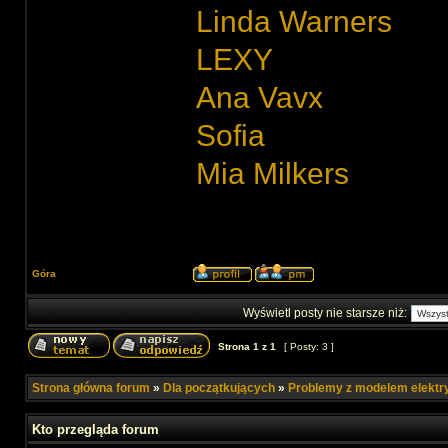
Linda Warners
LEXY
Ana Vavx
Sofia
Mia Milkers
Góra
Wyświetl posty nie starsze niż:
Strona
1
z
1
[ Posty: 3 ]
Strona główna forum
»
Dla początkujących
»
Problemy z modelem elekt
Kto przegląda forum