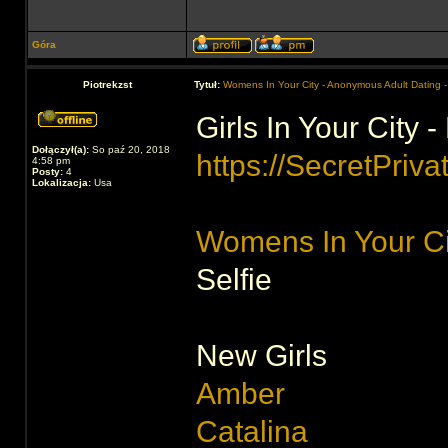
Góra
Piotrekzst
Tytuł:
Womens In Your City - Anonymous Adult Dating -
Girls In Your City
Dołączył(a):
So paź 20, 2018
https://SecretPriva
4:58 pm
Posty:
4
Lokalizacja:
Usa
Womens In Your Ci
Selfie
New Girls
Amber
Catalina