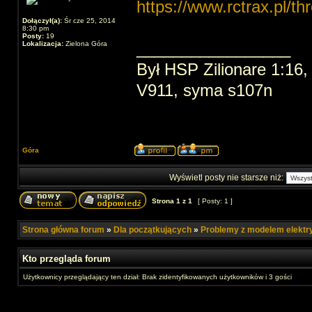
https://www.rctrax.pl/t
Dołączył(a):
Śr cze 25, 2014
8:30 pm
Posty:
19
_________________
Lokalizacja:
Zielona Góra
Był HSP Zilionare 1:16, 
V911, syma s107n
Góra
Wyświetl posty nie starsze niż:
Strona
1
z
1
[ Posty: 1 ]
Strona główna forum
»
Dla początkujących
»
Problemy z modelem elekt
Kto przegląda forum
Użytkownicy przeglądający ten dział: Brak zidentyfikowanych użytkowników i 3 gości