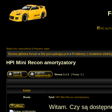
F
RC AUT
Wątki bez odpowiedzi
|
Aktywne wątki
Strona główna forum
»
Dla początkujących
»
Problemy z modelem elekt
HPI Mini Recon amortyzatory
Strona
1
z
1
[ Posty: 1 ]
Autor
Brada
Tytuł:
HPI Mini Recon amortyzatory
Witam. Czy są dostępne