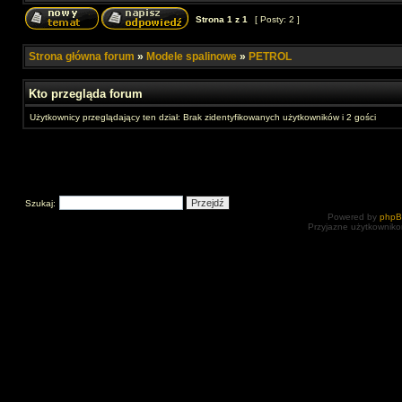
Strona
1
z
1
[ Posty: 2 ]
Strona główna forum
»
Modele spalinowe
»
PETROL
Kto przegląda forum
Użytkownicy przeglądający ten dział: Brak zidentyfikowanych użytkowników i 2 gości
Szukaj:
Powered by
php
Przyjazne użytkowniko