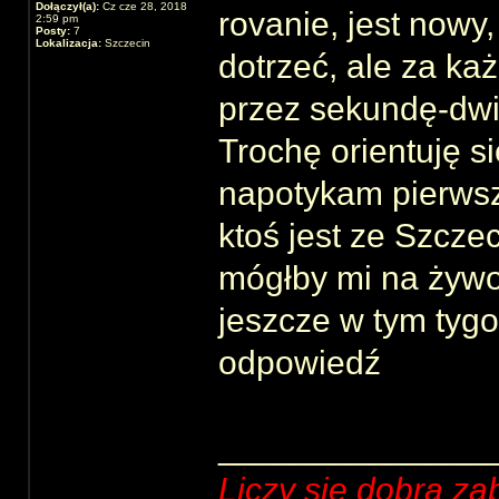
Dołączył(a):
Cz cze 28, 2018
rovanie, jest nowy
2:59 pm
Posty:
7
Lokalizacja:
Szczecin
dotrzeć, ale za k
przez sekundę-dwie
Trochę orientuję s
napotykam pierwsz
ktoś jest ze Szczec
mógłby mi na żywo
jeszcze w tym tygo
odpowiedź
______________
Liczy się dobra za