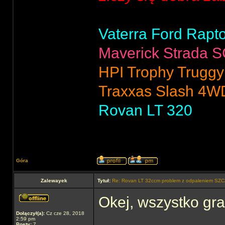
Vaterra Ford Rapt
Maverick Strada 
HPI Trophy Truggy
Traxxas Slash 4W
Rovan LT 320
Góra
Zalewayek
Tytuł:
Re: Rovan LT 32ccm problem z odpaleniem SZC
Okej, wszystko gr
Dołączył(a):
Cz cze 28, 2018
2:59 pm
Posty:
7