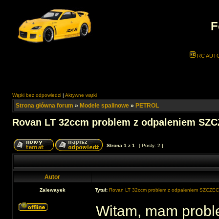
F
RC AUT
Wątki bez odpowiedzi
|
Aktywne wątki
Strona główna forum
»
Modele spalinowe
»
PETROL
Rovan LT 32ccm problem z odpaleniem SZC
Strona
1
z
1
[ Posty: 2 ]
Autor
Zalewayek
Tytuł:
Rovan LT 32ccm problem z odpaleniem SZCZEC
Witam, mam proble