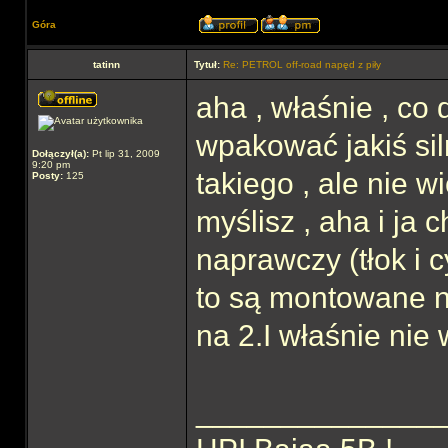
Góra
tatinn
Tytuł:
Re: PETROL off-road napęd z piły
aha , właśnie , co 
wpakować jakiś sil
Dołączył(a):
Pt lip 31, 2009
9:20 pm
takiego , ale nie 
Posty:
125
myślisz , aha i ja
naprawczy (tłok i c
to są montowane n
na 2.I właśnie nie
______________