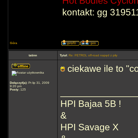
Hot Bodies Cyclo
kontakt: gg 31951
Góra
tatinn
Tytuł:
Re: PETROL off-road napęd z piły
ciekawe ile to "co
Dołączył(a):
Pt lip 31, 2009
9:20 pm
______________
Posty:
125
HPI Bajaa 5B !
&
HPI Savage X