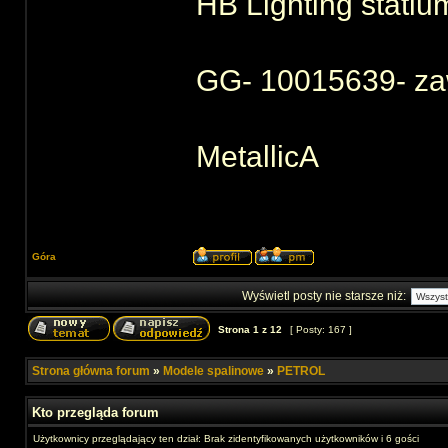
HB Lighting statiu
GG- 10015639- za
MetallicA
Góra
Wyświetl posty nie starsze niż:
Strona
1
z
12
[ Posty: 167 ]
Strona główna forum
»
Modele spalinowe
»
PETROL
Kto przegląda forum
Użytkownicy przeglądający ten dział: Brak zidentyfikowanych użytkowników i 6 gości