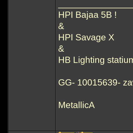
______________
HPI Bajaa 5B !
&
HPI Savage X
&
HB Lighting statiu
GG- 10015639- za
MetallicA