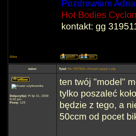
Pozdrawiam Adria
Hot Bodies Cyclo
kontakt: gg 31951
Góra
tatinn
Tytuł:
Re: PETROL off-road napęd z piły
ten twój "model" m
tylko poszaleć ko
Dołączył(a):
Pt lip 31, 2009
9:20 pm
będzie z tego, a n
Posty:
125
50ccm od pocet bi