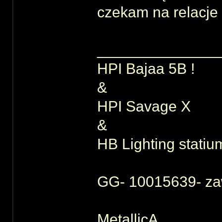
czekam na relacje
______________
HPI Bajaa 5B !
&
HPI Savage X
&
HB Lighting statiu
GG- 10015639- za
MetallicA