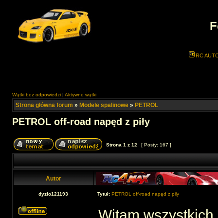
F
RC AUT
Wątki bez odpowiedzi
|
Aktywne wątki
Strona główna forum
»
Modele spalinowe
»
PETROL
PETROL off-road napęd z piły
Strona
1
z
12
[ Posty: 167 ]
Autor
dyzio121193
Tytuł:
PETROL off-road napęd z piły
Witam wszystkich