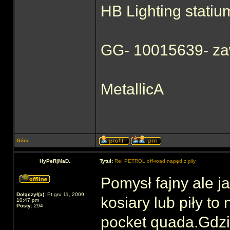
HB Lighting statiu
GG- 10015639- za
MetallicA
Góra
HyPeR|MaD.
Tytuł:
Re: PETROL off-road napęd z piły
Pomysł fajny ale j
Dołączył(a):
Pt gru 11, 2009
kosiary lub piły to
10:47 pm
Posty:
294
pocket quada.Gdzi