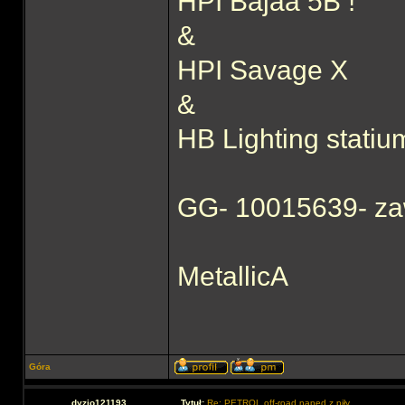
HPI Bajaa 5B !
&
HPI Savage X
&
HB Lighting statiu
GG- 10015639- za
MetallicA
Góra
dyzio121193
Tytuł:
Re: PETROL off-road napęd z piły