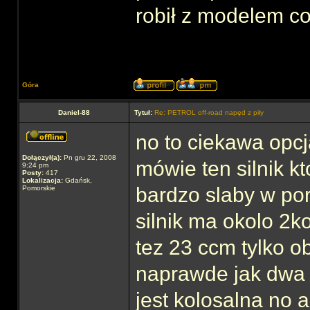
robił z modelem co
Góra
Daniel-88
Tytuł:
Re: PETROL off-road napęd z piły
no to ciekawa opcja
Dołączył(a):
Pn gru 22, 2008
mówie ten silnik k
9:24 pm
Posty:
417
Lokalizacja:
Gdańsk,
bardzo slaby w p
Pomorskie
silnik ma okolo 2k
tez 23 ccm tylko o
naprawde jak dwa 
jest kolosalna no 