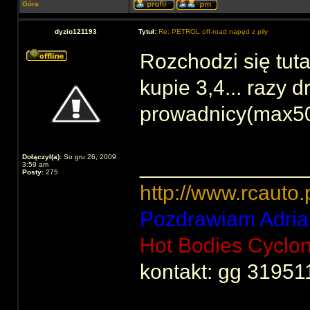
Góra
dyzio121193
Tytuł:
Re: PETROL off-road napęd z piły
Rozchodzi się tuta
kupie 3,4... razy d
prowadnicy(max50z
Dołączył(a):
So gru 26, 2009
______________
3:59 am
Posty:
275
http://www.rcauto.
Pozdrawiam Adria
Hot Bodies Cyclo
kontakt: gg 31951