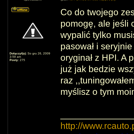
Co do twojego zes
pomogę, ale jeśli c
wypalić tylko musis
pasował i seryjni
Dołączył(a):
So gru 26, 2009
oryginał z HPI. A
3:59 am
Posty:
275
już jak bedzie ws
raz ,,tuningowałem
myślisz o tym mo
______________
http://www.rcauto.