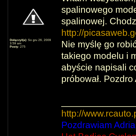
spalinowego model
spalinowej. Chodz
http://picasaweb.
Dołączył(a):
So gru 26, 2009
Nie myślę go robi
3:59 am
Posty:
275
takiego modelu i m
abyście napisali c
próbował. Pozdro 
______________
http://www.rcauto.
Pozdrawiam Adria