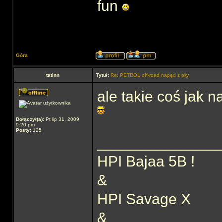
fun
Góra
tatinn
Tytuł:
Re: PETROL off-road napęd z piły
ale takie coś jak 
Dołączył(a):
Pt lip 31, 2009
9:20 pm
Posty:
125
______________
HPI Bajaa 5B !
&
HPI Savage X
&