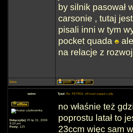
by silnik pasował 
carsonie , tutaj je
pisali inni w tym 
pocket quada
ale
na relacje z rozwo
Góra
tatinn
Tytuł:
Re: PETROL off-road napęd z piły
no właśnie też gdzi
poprostu latał to j
Dołączył(a):
Pt lip 31, 2009
9:20 pm
23ccm więc sam wid
Posty:
125