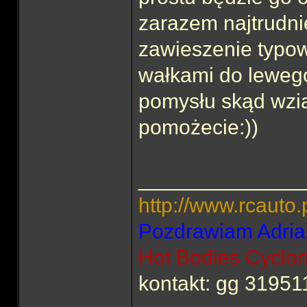
zarazem najtrudni
zawieszenie typo
wałkami do lewego
pomysłu skąd wzi
pomożecie:))
______________
http://www.rcauto.
Pozdrawiam Adria
Hot Bodies Cyclo
kontakt: gg 31951