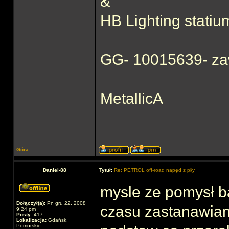
&
HB Lighting statiu
GG- 10015639- za
MetallicA
Góra
Daniel-88
Tytuł:
Re: PETROL off-road napęd z piły
mysle ze pomysł b
Dołączył(a):
Pn gru 22, 2008
czasu zastanawiam
9:24 pm
Posty:
417
Lokalizacja:
Gdańsk,
Pomorskie