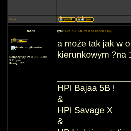
Góra
tatinn
Tytuł:
Re: PETROL off-road napęd z piły
a może tak jak w 
kierunkowym ?na 
Dołączył(a):
Pt lip 31, 2009
9:20 pm
Posty:
125
______________
HPI Bajaa 5B !
&
HPI Savage X
&