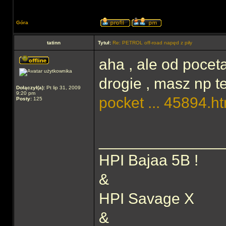
Góra
tatinn
Tytuł:
Re: PETROL off-road napęd z piły
aha , ale od poceta
drogie , masz np 
Dołączył(a):
Pt lip 31, 2009
9:20 pm
pocket ... 45894.h
Posty:
125
______________
HPI Bajaa 5B !
&
HPI Savage X
&