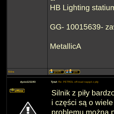
HB Lighting statiu
GG- 10015639- za
MetallicA
Góra
dyzio121193
Tytuł:
Re: PETROL off-road napęd z piły
Silnik z piły bar
i części są o wiele
problemu można p