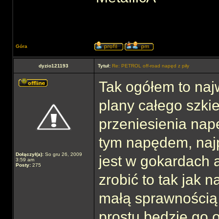
Góra
dyzio121193
Tytuł:
Re: PETROL off-road napęd z piły
Tak ogółem to na
plany całego szkie
przeniesienia nap
tym napędem, najpr
Dołączył(a):
So gru 26, 2009
jest w gokardach 
3:59 am
Posty:
275
zrobić to tak jak n
małą sprawnością p
prostu będzie go o